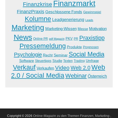
Finanzmarkt
Finanzkrise
FinanzPraxis
Geschlossene Fonds
Gewinnspiel
Kolumne
Leadgenerierung
Leads
Marketing
Marketing-Wissen
Motivation
Messe
News
Praxistipp
PKV
Online PR
PR
pdf Magazin
Pressemeldung
Produkte
Prognosen
Social Media
Psychologie
Recht
Seminar
Software
Studie
Steuertipps
Trading
Umfrage
Texten
Verkauf
Web
Video
Web 2.0
Verkaufen
2.0 / Social Media
Webinar
Österreich
Copyright © 2026
Online-Magazin zu den Themen Finanzen, Marketing-,