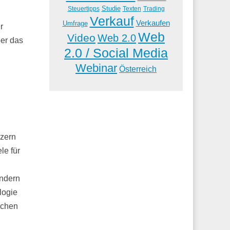
Studie
Steuertipps
Trading
Texten
Verkauf
Verkaufen
Umfrage
r
Web
Video
Web 2.0
er das
2.0 / Social Media
Webinar
Österreich
nzern
le für
ondern
logie
schen