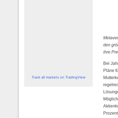
Metaver
den grö
ihre Pr
Bei Jah
Pläne f
Track all markets on TradingView
Mutterk
regelre
Lösunge
Möglich
Aktienk
Prozent