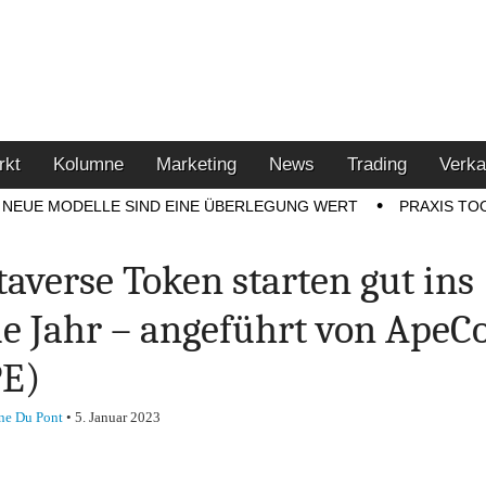
u den Themen Finanzen,
tment-Tipps
rkt
Kolumne
Marketing
News
Trading
Verka
NEUE MODELLE SIND EINE ÜBERLEGUNG WERT
PRAXIS TO
averse Token starten gut ins
e Jahr – angeführt von ApeC
PE)
ne Du Pont
•
5. Januar 2023