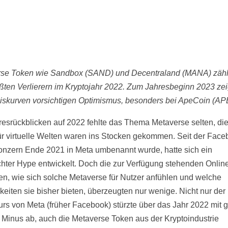
se Token wie Sandbox (SAND) und Decentraland (MANA) zähl
ßten Verlierern im Kryptojahr 2022. Zum Jahresbeginn 2023 ze
eiskurven vorsichtigen Optimismus, besonders bei ApeCoin (AP
resrückblicken auf 2022 fehlte das Thema Metaverse selten, di
ür virtuelle Welten waren ins Stocken gekommen. Seit der Fac
onzern Ende 2021 in Meta umbenannt wurde, hatte sich ein
chter Hype entwickelt. Doch die zur Verfügung stehenden Onlin
n, wie sich solche Metaverse für Nutzer anfühlen und welche
keiten sie bisher bieten, überzeugten nur wenige. Nicht nur der
urs von Meta (früher Facebook) stürzte über das Jahr 2022 mit g
 Minus ab, auch die Metaverse Token aus der Kryptoindustrie