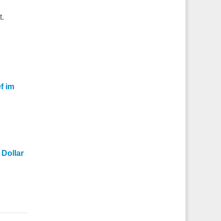
t.
f im
 Dollar