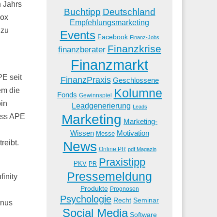
n Jahrs
Buchtipp
Deutschland
box
Empfehlungsmarketing
 zu
Events
Facebook
Finanz-Jobs
Finanzkrise
finanzberater
Finanzmarkt
PE seit
FinanzPraxis
Geschlossene
Kolumne
em die
Fonds
Gewinnspiel
oin
Leadgenerierung
Leads
Marketing
dass APE
Marketing-
Wissen
Motivation
Messe
News
reibt.
Online PR
pdf Magazin
Praxistipp
PKV
PR
Pressemeldung
inity
Produkte
Prognosen
Psychologie
Recht
Seminar
inus
Social Media
Software