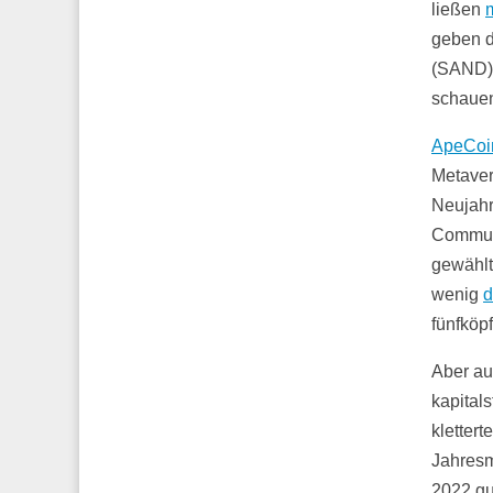
ließen
geben d
(SAND)
schaue
ApeCoi
Metaver
Neujahr
Communi
gewählt
wenig
d
fünfköp
Aber au
kapital
klettert
Jahresm
2022 gu