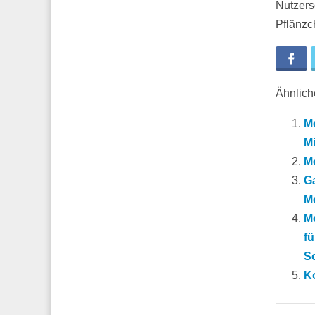
Nutzers
Pflänzc
Fa
Ähnliche
M
M
M
G
Me
Me
fü
S
K