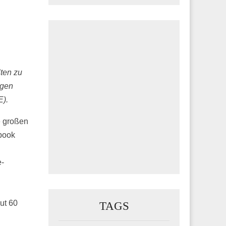
ten zu
igen
E).
e großen
ebook
e-
ut 60
TAGS