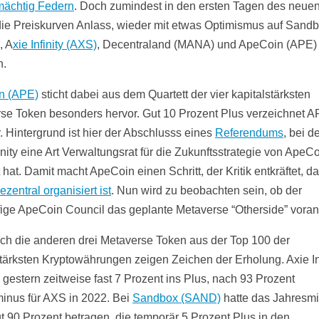
mächtig Federn
. Doch zumindest in den ersten Tagen des neue
ie Preiskurven Anlass, wieder mit etwas Optimismus auf Sand
, A
xie Infinity (AXS)
, Decentraland (MANA) und ApeCoin (APE)
n.
n (APE)
sticht dabei aus dem Quartett der vier kapitalstärksten
se Token besonders hervor. Gut 10 Prozent Plus verzeichnet A
. Hintergrund ist hier der Abschlusss eines
Referendums
, bei d
ty eine Art Verwaltungsrat für die Zukunftsstrategie von ApeC
 hat. Damit macht ApeCoin einen Schritt, der Kritik entkräftet, 
ezentral organisiert ist
. Nun wird zu beobachten sein, ob der
fige ApeCoin Council das geplante Metaverse “Otherside” vorant
ch die anderen drei Metaverse Token aus der Top 100 der
stärksten Kryptowährungen zeigen Zeichen der Erholung. Axie Inf
e gestern zeitweise fast 7 Prozent ins Plus, nach 93 Prozent
inus für AXS in 2022. Bei
Sandbox (SAND)
hatte das Jahresm
t 90 Prozent betragen, die temporär 5 Prozent Plus in den