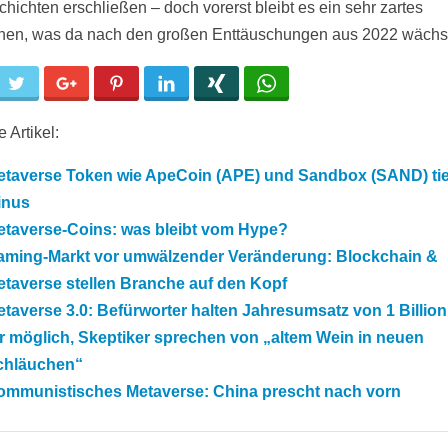
chichten erschließen – doch vorerst bleibt es ein sehr zartes
hen, was da nach den großen Enttäuschungen aus 2022 wächs
cebook
Twitter
Google+
Pinterest
LinkedIn
Xing
WhatsApp
 Artikel:
etaverse Token wie ApeCoin (APE) und Sandbox (SAND) tie
inus
etaverse-Coins: was bleibt vom Hype?
aming-Markt vor umwälzender Veränderung: Blockchain &
taverse stellen Branche auf den Kopf
taverse 3.0: Befürworter halten Jahresumsatz von 1 Billion
r möglich, Skeptiker sprechen von „altem Wein in neuen
chläuchen“
ommunistisches Metaverse: China prescht nach vorn