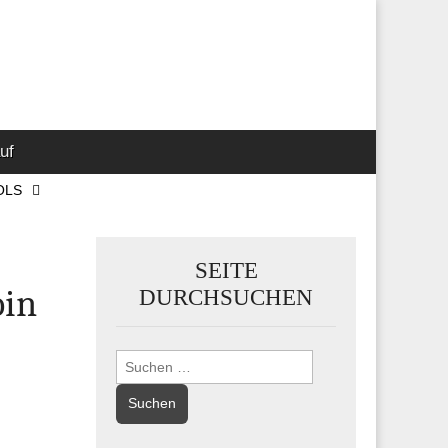
 Marketing-,
uf
OLS
SEITE
oin
DURCHSUCHEN
Suchen
nach: