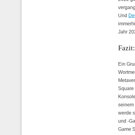
vergang
Und
De
immerhi
Jahr 20
Fazit
Ein Gru
Wortmel
Metaver
Square E
Konsole
seinem
werde s
und -Ga
Game St