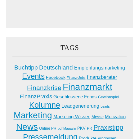
TAGS
Buchtipp
Deutschland
Empfehlungsmarketing
Events
finanzberater
Facebook
Finanz-Jobs
Finanzmarkt
Finanzkrise
FinanzPraxis
Geschlossene Fonds
Gewinnspiel
Kolumne
Leadgenerierung
Leads
Marketing
Marketing-Wissen
Motivation
Messe
News
Praxistipp
PKV
Online PR
PR
pdf Magazin
Pressemeldung
Produkte
Prognosen