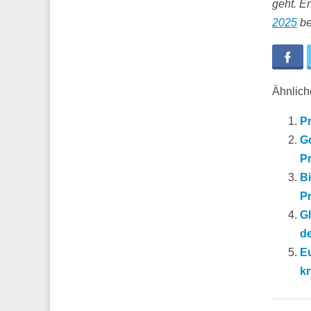
geht. E
2025
be
Fa
Ähnliche
Pr
Go
Pr
B
Pr
Gl
de
Eu
kr