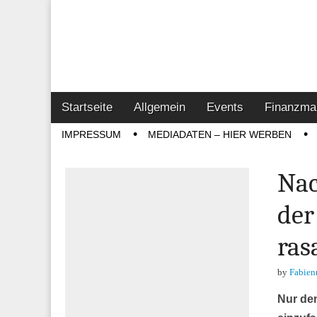
Online-Magazin z
Vertrieb- & Inves
Main
Skip
Startseite
Allgemein
Events
Finanzma
menu
to
Sub
IMPRESSUM
MEDIADATEN – HIER WERBEN
content
menu
Nac
der
ras
by
Fabien
Nur de