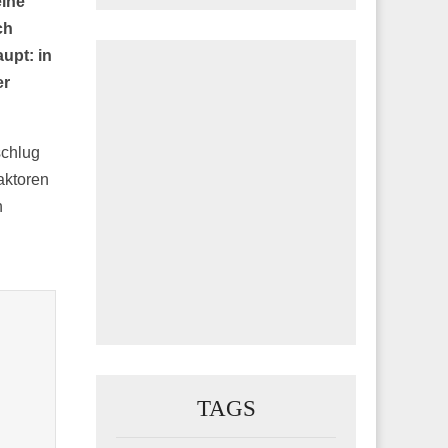
eine
ch
upt: in
er
schlug
aktoren
h
TAGS