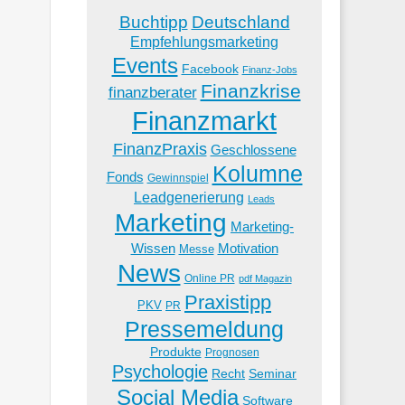
Buchtipp
Deutschland
Empfehlungsmarketing
Events
Facebook
Finanz-Jobs
Finanzkrise
finanzberater
Finanzmarkt
FinanzPraxis
Geschlossene
Kolumne
Fonds
Gewinnspiel
Leadgenerierung
Leads
Marketing
Marketing-
Wissen
Motivation
Messe
News
Online PR
pdf Magazin
Praxistipp
PKV
PR
Pressemeldung
Produkte
Prognosen
Psychologie
Recht
Seminar
Social Media
Software