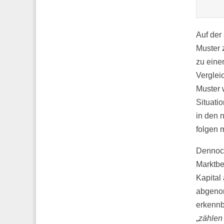
Auf der
Muster 
zu eine
Vergleic
Muster 
Situati
in den 
folgen 
Dennoch
Marktbe
Kapital
abgenom
erkennb
„
zählen 