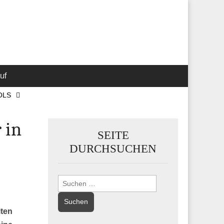
 Marketing-,
uf
OLS
 in
SEITE
DURCHSUCHEN
Suchen
nach:
iten