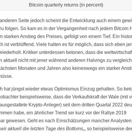
Bitcoin quarterly returns (in percent)
 anderen Seite jedoch scheint die Entwicklung auch einem gew
zu folgen. So kam es in der Vergangenheit nach jedem Bitcoin 
m starken Anstieg des Preises, gefolgt von einem Tief. Ein histo
h ist verblüffend. Viele halten es für möglich, dass sich eben je
wiederholt. Kritiker unterdessen betonen, dass die weltwirtschaf
on aktuell nicht mit jener während anderen Halvings zu vergleich
nächsten Monaten und Jahren also keineswegs ein starker Anst
müsse.
 hat jüngst wieder etwas Optimismus Einzug gehalten. So bet
obachter beispielsweise, dass die Verkaufskraft der Wale (mit v
 ausgestattete Krypto-Anleger) seit dem dritten Quartal 2022 deu
men habe, ein ähnlicher Trend sei kurz vor der Rallye 2019
ar gewesen. Geht es nach Einschätzungen mancher Analysten
wir aktuell die letzten Tage des Bottoms
„, so beispielsweise de