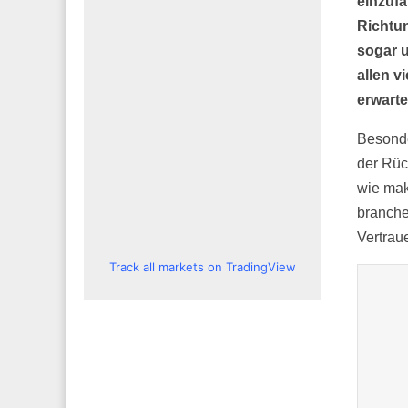
einzufa
Richtun
sogar u
allen v
erwarte
Besonde
der Rü
wie mak
branche
Vertrau
Track all markets on TradingView