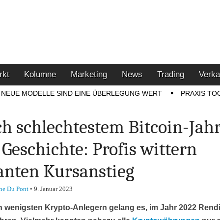
u den Themen Finanzen,
tment-Tipps
rkt
Kolumne
Marketing
News
Trading
Verka
NEUE MODELLE SIND EINE ÜBERLEGUNG WERT
PRAXIS TO
h schlechtestem Bitcoin-Jahr
 Geschichte: Profis wittern
anten Kursanstieg
ne Du Pont
•
9. Januar 2023
n wenigsten Krypto-Anlegern gelang es, im Jahr 2022 Rend