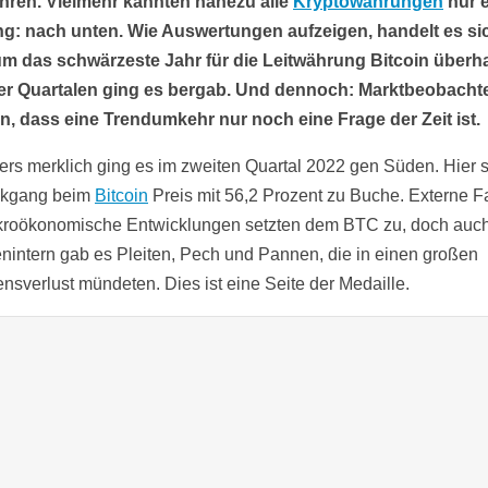
hren. Vielmehr kannten nahezu alle
Kryptowährungen
nur 
g: nach unten. Wie Auswertungen aufzeigen, handelt es si
m das schwärzeste Jahr für die Leitwährung Bitcoin überha
ier Quartalen ging es bergab. Und dennoch: Marktbeobacht
n, dass eine Trendumkehr nur noch eine Frage der Zeit ist.
rs merklich ging es im zweiten Quartal 2022 gen Süden. Hier 
ckgang beim
Bitcoin
Preis mit 56,2 Prozent zu Buche. Externe F
roökonomische Entwicklungen setzten dem BTC zu, doch auc
nintern gab es Pleiten, Pech und Pannen, die in einen großen
ensverlust mündeten. Dies ist eine Seite der Medaille.