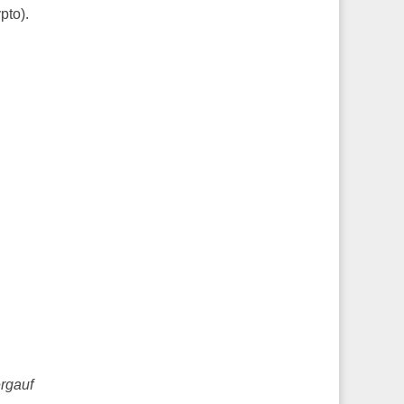
pto).
ergauf