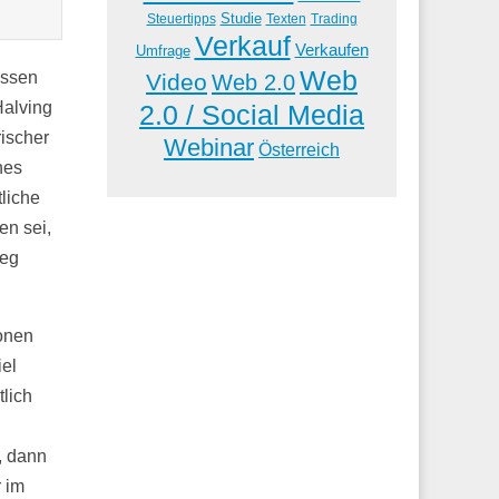
Studie
Steuertipps
Trading
Texten
Verkauf
Verkaufen
Umfrage
Web
issen
Video
Web 2.0
Halving
2.0 / Social Media
rischer
Webinar
Österreich
nes
tliche
en sei,
ieg
onen
iel
tlich
, dann
r im