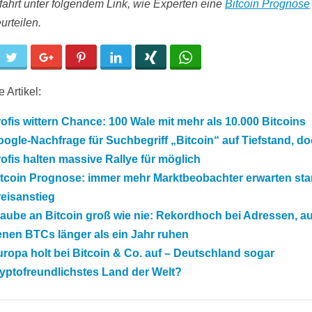
rfahrt unter folgendem Link, wie Experten eine
Bitcoin Prognose
urteilen.
cebook
Twitter
Google+
Pinterest
LinkedIn
Xing
WhatsApp
 Artikel:
ofis wittern Chance: 100 Wale mit mehr als 10.000 Bitcoins
ogle-Nachfrage für Suchbegriff „Bitcoin“ auf Tiefstand, d
ofis halten massive Rallye für möglich
itcoin Prognose: immer mehr Marktbeobachter erwarten sta
eisanstieg
aube an Bitcoin groß wie nie: Rekordhoch bei Adressen, au
nen BTCs länger als ein Jahr ruhen
ropa holt bei Bitcoin & Co. auf – Deutschland sogar
yptofreundlichstes Land der Welt?