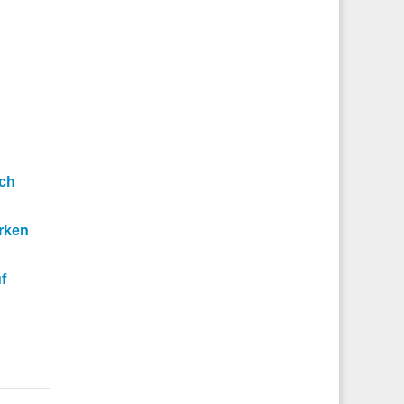
och
rken
f