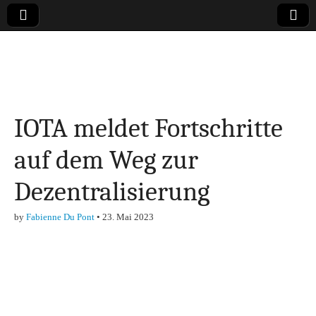
Online-Magazin zu
den Themen
IOTA meldet Fortschritte
Finanzen,
auf dem Weg zur
Marketing-, Vertrieb-
Dezentralisierung
& Investment-Tipps
by
Fabienne Du Pont
•
23. Mai 2023