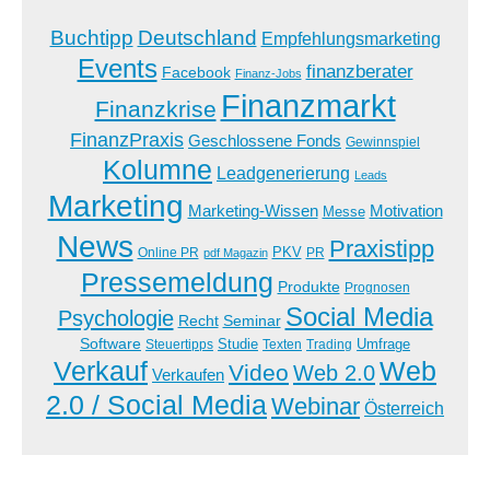
Buchtipp
Deutschland
Empfehlungsmarketing
Events
finanzberater
Facebook
Finanz-Jobs
Finanzmarkt
Finanzkrise
FinanzPraxis
Geschlossene Fonds
Gewinnspiel
Kolumne
Leadgenerierung
Leads
Marketing
Marketing-Wissen
Motivation
Messe
News
Praxistipp
PKV
Online PR
PR
pdf Magazin
Pressemeldung
Produkte
Prognosen
Social Media
Psychologie
Recht
Seminar
Software
Studie
Steuertipps
Trading
Umfrage
Texten
Verkauf
Web
Video
Web 2.0
Verkaufen
2.0 / Social Media
Webinar
Österreich