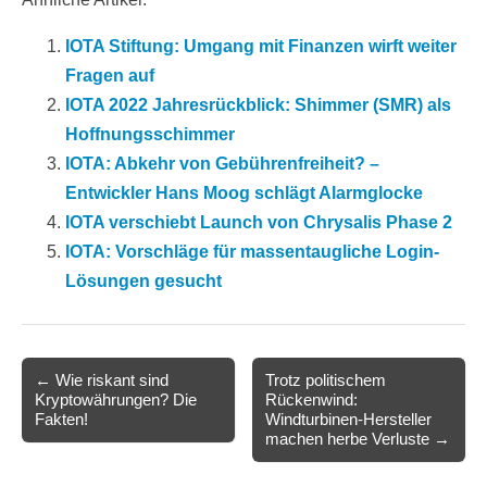
IOTA Stiftung: Umgang mit Finanzen wirft weiter
Fragen auf
IOTA 2022 Jahresrückblick: Shimmer (SMR) als
Hoffnungsschimmer
IOTA: Abkehr von Gebührenfreiheit? –
Entwickler Hans Moog schlägt Alarmglocke
IOTA verschiebt Launch von Chrysalis Phase 2
IOTA: Vorschläge für massentaugliche Login-
Lösungen gesucht
Post
← Wie riskant sind
Trotz politischem
Kryptowährungen? Die
Rückenwind:
navigation
Fakten!
Windturbinen-Hersteller
machen herbe Verluste →