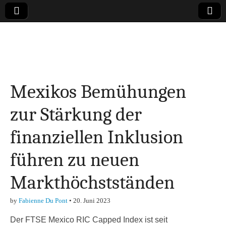
Online-Magazin zu
den Themen
Mexikos Bemühungen
Finanzen,
zur Stärkung der
Marketing-, Vertrieb-
finanziellen Inklusion
& Investment-Tipps
führen zu neuen
Markthöchstständen
by
Fabienne Du Pont
•
20. Juni 2023
Der FTSE Mexico RIC Capped Index ist seit