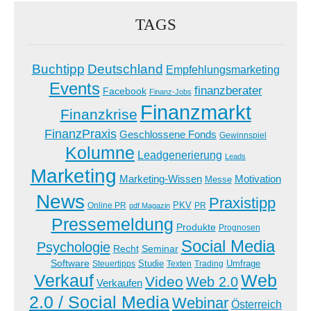
TAGS
Buchtipp
Deutschland
Empfehlungsmarketing
Events
finanzberater
Facebook
Finanz-Jobs
Finanzmarkt
Finanzkrise
FinanzPraxis
Geschlossene Fonds
Gewinnspiel
Kolumne
Leadgenerierung
Leads
Marketing
Marketing-Wissen
Motivation
Messe
News
Praxistipp
PKV
Online PR
PR
pdf Magazin
Pressemeldung
Produkte
Prognosen
Social Media
Psychologie
Recht
Seminar
Software
Studie
Steuertipps
Trading
Umfrage
Texten
Verkauf
Web
Video
Web 2.0
Verkaufen
2.0 / Social Media
Webinar
Österreich