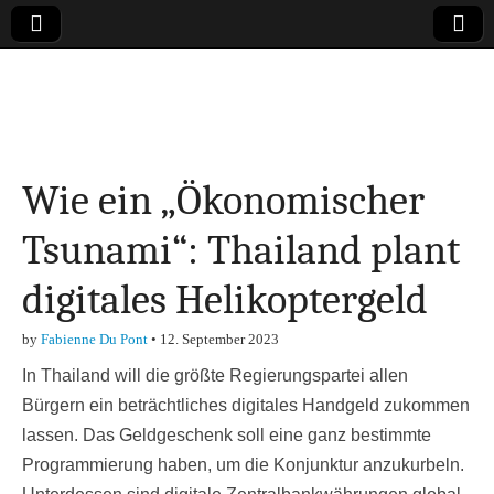
Online-Magazin zu
den Themen
Wie ein „Ökonomischer
Finanzen,
Tsunami“: Thailand plant
Marketing-, Vertrieb-
digitales Helikoptergeld
& Investment-Tipps
by
Fabienne Du Pont
•
12. September 2023
In Thailand will die größte Regierungspartei allen
Bürgern ein beträchtliches digitales Handgeld zukommen
lassen. Das Geldgeschenk soll eine ganz bestimmte
Programmierung haben, um die Konjunktur anzukurbeln.