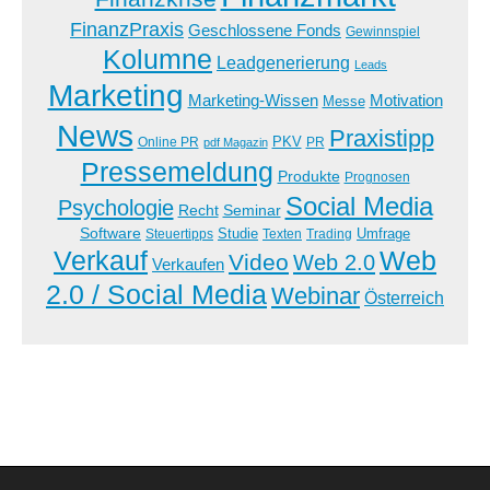
FinanzPraxis
Geschlossene Fonds
Gewinnspiel
Kolumne
Leadgenerierung
Leads
Marketing
Marketing-Wissen
Motivation
Messe
News
Praxistipp
PKV
Online PR
PR
pdf Magazin
Pressemeldung
Produkte
Prognosen
Social Media
Psychologie
Recht
Seminar
Software
Studie
Steuertipps
Trading
Umfrage
Texten
Verkauf
Web
Video
Web 2.0
Verkaufen
2.0 / Social Media
Webinar
Österreich