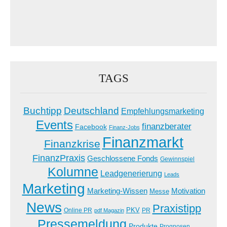
TAGS
Buchtipp
Deutschland
Empfehlungsmarketing
Events
finanzberater
Facebook
Finanz-Jobs
Finanzmarkt
Finanzkrise
FinanzPraxis
Geschlossene Fonds
Gewinnspiel
Kolumne
Leadgenerierung
Leads
Marketing
Marketing-Wissen
Motivation
Messe
News
Praxistipp
PKV
Online PR
PR
pdf Magazin
Pressemeldung
Produkte
Prognosen