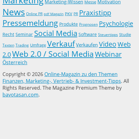
Marketing-Wissen
Motivation
Messe
News
Praxistipp
PKV
Online PR
PR
pdf Magazin
Pressemeldung
Psychologie
Produkte
Prognosen
Social Media
Recht
Seminar
Software
Studie
Steuertipps
Verkauf
Video
Web
Verkaufen
Trading
Umfrage
Texten
Web 2.0 / Social Media
Webinar
2.0
Österreich
Copyright © 2026
Online-Magazin zu den Themen
Finanzen, Marketing-, Vertrieb- & Investment-Tipps
. All
Rights Reserved.
The Magazine Premium Theme by
bavotasan.com
.