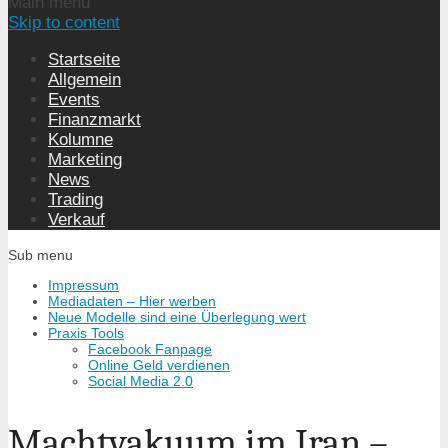
Main menu
Skip to content
Startseite
Allgemein
Events
Finanzmarkt
Kolumne
Marketing
News
Trading
Verkauf
Sub menu
Impressum
Mediadaten – Hier werben
Neue Modelle sind eine Überlegung wert
Praxis Tools
Facebook Fanpage
Online Geld verdienen
Social Media 2.0
Machtvakuum im Iran –