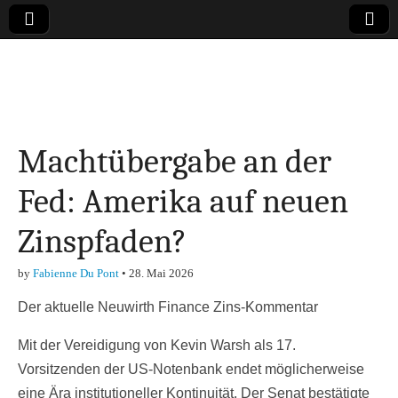
Online-Magazin zu
den Themen
Machtübergabe an der
Finanzen,
Fed: Amerika auf neuen
Marketing-, Vertrieb-
Zinspfaden?
& Investment-Tipps
by
Fabienne Du Pont
•
28. Mai 2026
Der aktuelle Neuwirth Finance Zins-Kommentar
Mit der Vereidigung von Kevin Warsh als 17.
Vorsitzenden der US-Notenbank endet möglicherweise
eine Ära institutioneller Kontinuität. Der Senat bestätigte