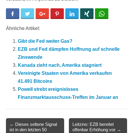
Facebook
Twitter
Google+
Pinterest
LinkedIn
Xing
WhatsApp
Ähnliche Artikel:
Gibt die Fed weiter Gas?
EZB und Fed dämpfen Hoffnung auf schnelle
Zinswende
Kanada zieht nach, Amerika stagniert
Vereinigte Staaten von Amerika verkaufen
41.491 Bitcoins
Powell strebt ereignisloses
Finanzmarktausschuss-Treffen im Januar an
Post
← Dieses seltene Signal
Leitzins: EZB bereitet
ist in den letzten 50
offenbar Erhöhung vor →
navigation