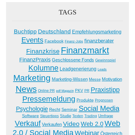
TAGS
Buchtipp
Deutschland
Empfehlungsmarketing
Events
finanzberater
Facebook
Finanz-Jobs
Finanzmarkt
Finanzkrise
FinanzPraxis
Geschlossene Fonds
Gewinnspiel
Kolumne
Leadgenerierung
Leads
Marketing
Marketing-Wissen
Motivation
Messe
News
Praxistipp
PKV
Online PR
PR
pdf Magazin
Pressemeldung
Produkte
Prognosen
Social Media
Psychologie
Recht
Seminar
Software
Studie
Steuertipps
Trading
Umfrage
Texten
Verkauf
Web
Video
Web 2.0
Verkaufen
2.0 / Social Media
Webinar
Österreich