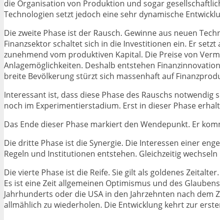
die Organisation von Produktion und sogar gesellschaftl
Technologien setzt jedoch eine sehr dynamische Entwicklung
Die zweite Phase ist der Rausch. Gewinne aus neuen Techn
Finanzsektor schaltet sich in die Investitionen ein. Er set
zunehmend vom produktiven Kapital. Die Preise von Vermög
Anlagemöglichkeiten. Deshalb entstehen Finanzinnovation
breite Bevölkerung stürzt sich massenhaft auf Finanzprod
Interessant ist, dass diese Phase des Rauschs notwendig s
noch im Experimentierstadium. Erst in dieser Phase erhal
Das Ende dieser Phase markiert den Wendepunkt. Er kommt
Die dritte Phase ist die Synergie. Die Interessen einer e
Regeln und Institutionen entstehen. Gleichzeitig wechsel
Die vierte Phase ist die Reife. Sie gilt als goldenes Zeita
Es ist eine Zeit allgemeinen Optimismus und des Glaubens d
Jahrhunderts oder die USA in den Jahrzehnten nach dem Z
allmählich zu wiederholen. Die Entwicklung kehrt zur erst