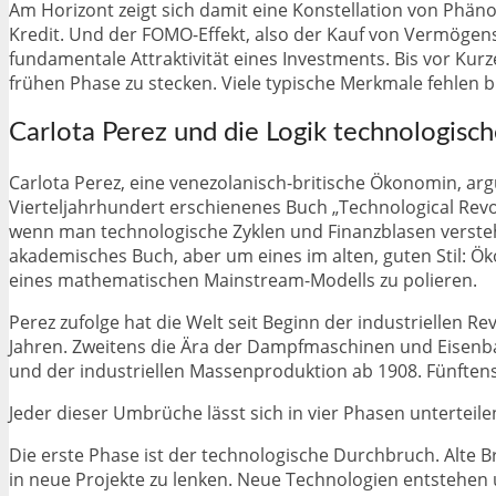
Am Horizont zeigt sich damit eine Konstellation von Phäno
Kredit. Und der FOMO-Effekt, also der Kauf von Vermögen
fundamentale Attraktivität eines Investments. Bis vor Ku
frühen Phase zu stecken. Viele typische Merkmale fehlen b
Carlota Perez und die Logik technologisch
Carlota Perez, eine venezolanisch-britische Ökonomin, ar
Vierteljahrhundert erschienenes Buch „Technological Revo
wenn man technologische Zyklen und Finanzblasen verstehen
akademisches Buch, aber um eines im alten, guten Stil: Ök
eines mathematischen Mainstream-Modells zu polieren.
Perez zufolge hat die Welt seit Beginn der industriellen R
Jahren. Zweitens die Ära der Dampfmaschinen und Eisenbah
und der industriellen Massenproduktion ab 1908. Fünften
Jeder dieser Umbrüche lässt sich in vier Phasen unterteile
Die erste Phase ist der technologische Durchbruch. Alte 
in neue Projekte zu lenken. Neue Technologien entstehen 