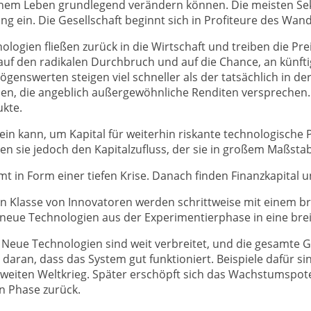
ichem Leben grundlegend verändern können. Die meisten Se
 ein. Die Gesellschaft beginnt sich in Profiteure des Wande
ologien fließen zurück in die Wirtschaft und treiben die P
zt auf den radikalen Durchbruch und auf die Chance, an künft
enswerten steigen viel schneller als der tatsächlich in de
en, die angeblich außergewöhnliche Renditen versprechen.
ukte.
ein kann, um Kapital für weiterhin riskante technologische 
ten sie jedoch den Kapitalzufluss, der sie in großem Maßst
 in Form einer tiefen Krise. Danach finden Finanzkapital 
ngen Klasse von Innovatoren werden schrittweise mit einem b
n neue Technologien aus der Experimentierphase in eine bre
lter. Neue Technologien sind weit verbreitet, und die gesamte
aran, dass das System gut funktioniert. Beispiele dafür sin
weiten Weltkrieg. Später erschöpft sich das Wachstumspote
en Phase zurück.