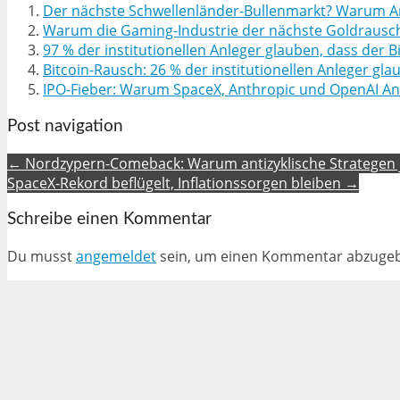
Der nächste Schwellenländer-Bullenmarkt? Warum An
Warum die Gaming-Industrie der nächste Goldrausch ist​​​
97 % der institutionellen Anleger glauben, dass der B
Bitcoin-Rausch: 26 % der institutionellen Anleger gl
IPO-Fieber: Warum SpaceX, Anthropic und OpenAI An
Post navigation
← Nordzypern-Comeback: Warum antizyklische Strategen 
SpaceX-Rekord beflügelt, Inflationssorgen bleiben →
Schreibe einen Kommentar
Du musst
angemeldet
sein, um einen Kommentar abzuge