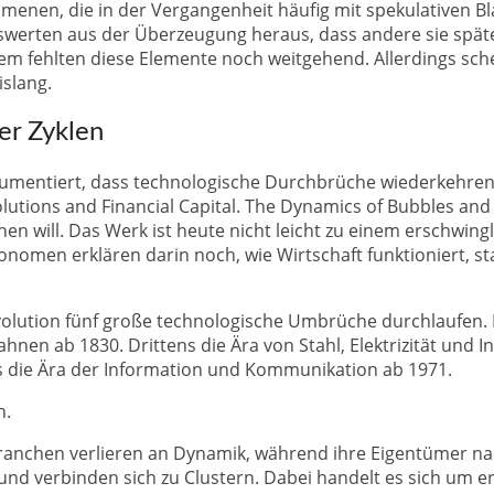
menen, die in der Vergangenheit häufig mit spekulativen Bl
swerten aus der Überzeugung heraus, dass andere sie spät
rzem fehlten diese Elemente noch weitgehend. Allerdings sc
islang.
er Zyklen
gumentiert, dass technologische Durchbrüche wiederkehrend
lutions and Financial Capital. The Dynamics of Bubbles and
 will. Das Werk ist heute nicht leicht zu einem erschwingli
onomen erklären darin noch, wie Wirtschaft funktioniert, s
evolution fünf große technologische Umbrüche durchlaufen. E
nen ab 1830. Drittens die Ära von Stahl, Elektrizität und 
s die Ära der Information und Kommunikation ab 1971.
n.
Branchen verlieren an Dynamik, während ihre Eigentümer na
und verbinden sich zu Clustern. Dabei handelt es sich um 