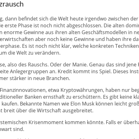
zrausch
 dann befindet sich die Welt heute irgendwo zwischen der 
Die erste Phase ist noch nicht abgeschlossen. Die alten dom
en enorme Gewinne aus ihren alten Geschäftsmodellen in n
 erwirtschaften aber noch keine Gewinne und haben ihre dau
tierphase. Es ist noch nicht klar, welche konkreten Techni
 um die Welt zu verändern.
ase, also des Rauschs. Oder der Manie. Genau das sind jen
eite Anlegergruppen an. Kredit kommt ins Spiel. Dieses Inst
mmer stärker in neue Branchen.
le Finanzinnovationen, etwa Kryptowährungen, haben nur beg
raditioneller Banken ernsthaft zu erschüttern. Es gibt keine 
n kaufen. Bekannte Namen wie Elon Musk können leicht gro
t breit über die Wirtschaft ausgebreitet.
 systemischen Krisenmoment kommen könnte. Falls er überhau
nwart sind.