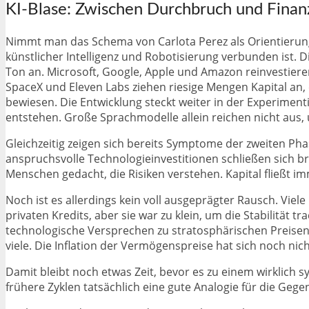
KI-Blase: Zwischen Durchbruch und Finan
Nimmt man das Schema von Carlota Perez als Orientierung,
künstlicher Intelligenz und Robotisierung verbunden ist. 
Ton an. Microsoft, Google, Apple und Amazon reinvestier
SpaceX und Eleven Labs ziehen riesige Mengen Kapital an,
bewiesen. Die Entwicklung steckt weiter in der Experimen
entstehen. Große Sprachmodelle allein reichen nicht aus,
Gleichzeitig zeigen sich bereits Symptome der zweiten Ph
anspruchsvolle Technologieinvestitionen schließen sich br
Menschen gedacht, die Risiken verstehen. Kapital fließt i
Noch ist es allerdings kein voll ausgeprägter Rausch. Vie
privaten Kredits, aber sie war zu klein, um die Stabilität t
technologische Versprechen zu stratosphärischen Preise
viele. Die Inflation der Vermögenspreise hat sich noch nich
Damit bleibt noch etwas Zeit, bevor es zu einem wirklich
frühere Zyklen tatsächlich eine gute Analogie für die Gege