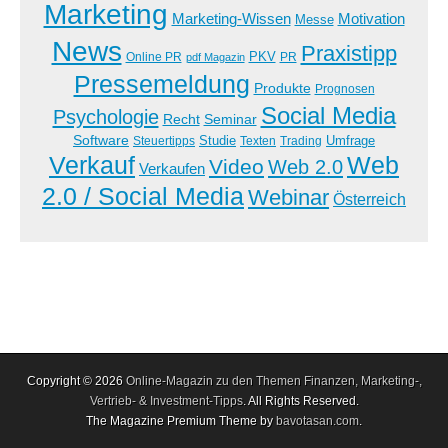
Marketing
Marketing-Wissen
Motivation
Messe
News
Praxistipp
PKV
Online PR
PR
pdf Magazin
Pressemeldung
Produkte
Prognosen
Social Media
Psychologie
Recht
Seminar
Software
Studie
Steuertipps
Trading
Umfrage
Texten
Verkauf
Web
Video
Web 2.0
Verkaufen
2.0 / Social Media
Webinar
Österreich
Copyright © 2026
Online-Magazin zu den Themen Finanzen, Marketing-,
Vertrieb- & Investment-Tipps
. All Rights Reserved.
The Magazine Premium Theme by
bavotasan.com
.