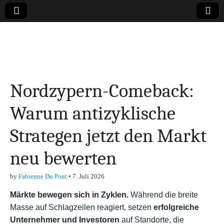
Online-Magazin zu
den Themen
Nordzypern-Comeback:
Finanzen,
Warum antizyklische
Marketing-, Vertrieb-
Strategen jetzt den Markt
& Investment-Tipps
neu bewerten
by
Fabienne Du Pont
•
7. Juli 2026
Märkte bewegen sich in Zyklen.
Während die breite
Masse auf Schlagzeilen reagiert, setzen
erfolgreiche
Unternehmer und Investoren
auf Standorte, die