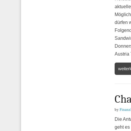
aktuell
Möglich
dürfen 
Folgend
Sandwi
Donner
Austria
weiter
Cha
by
Finanz
Die Ant
geht es