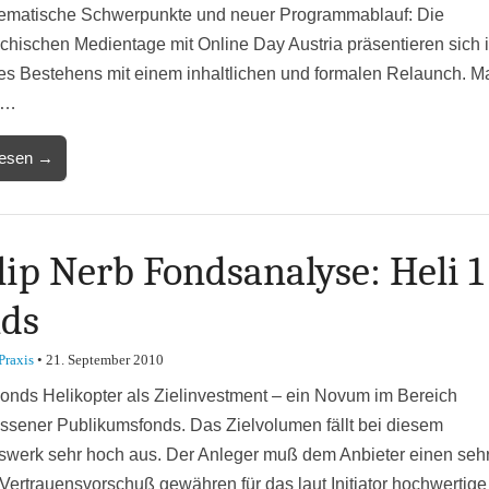
ematische Schwerpunkte und neuer Programmablauf: Die
ichischen Medientage mit Online Day Austria präsentieren sich 
res Bestehens mit einem inhaltlichen und formalen Relaunch. 
f…
lesen →
lip Nerb Fondsanalyse: Heli 1
ds
Praxis
•
21. September 2010
Fonds Helikopter als Zielinvestment – ein Novum im Bereich
ssener Publikumsfonds. Das Zielvolumen fällt bei diesem
gswerk sehr hoch aus. Der Anleger muß dem Anbieter einen seh
Vertrauensvorschuß gewähren für das laut Initiator hochwertige