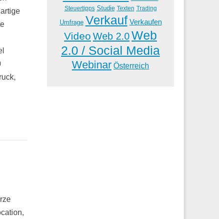
Studie
Steuertipps
Trading
Texten
artige
Verkauf
Verkaufen
Umfrage
te
Web
Video
Web 2.0
2.0 / Social Media
el
Webinar
0
Österreich
uck,
ürze
cation,