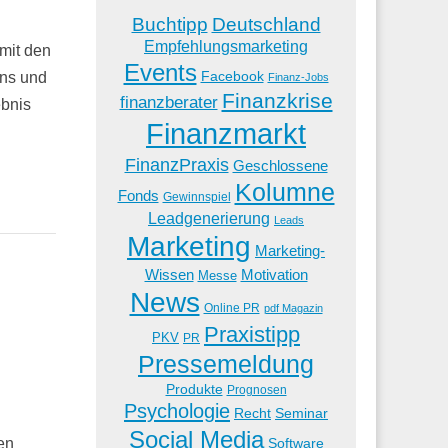
Buchtipp
Deutschland
Empfehlungsmarketing
 mit den
Events
Facebook
ins und
Finanz-Jobs
Finanzkrise
finanzberater
ebnis
Finanzmarkt
FinanzPraxis
Geschlossene
Kolumne
Fonds
Gewinnspiel
Leadgenerierung
Leads
Marketing
Marketing-
Wissen
Motivation
Messe
News
Online PR
pdf Magazin
Praxistipp
PKV
PR
Pressemeldung
Produkte
Prognosen
Psychologie
Recht
Seminar
Social Media
Software
en