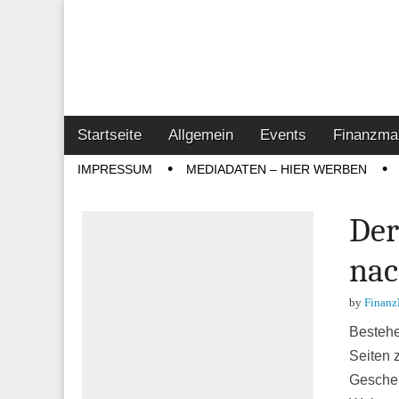
Online-Magazin z
Vertrieb- & Inves
Main
Skip
Startseite
Allgemein
Events
Finanzma
menu
to
Sub
IMPRESSUM
MEDIADATEN – HIER WERBEN
content
menu
Der
nac
by
Finanz
Bestehe
Seiten 
Geschen