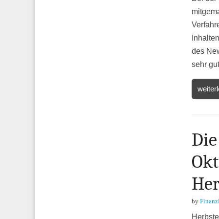
mitgema
Verfahr
Inhalte
des New
sehr gu
weiter
Die
Okt
Her
by
Finanz
Herbste