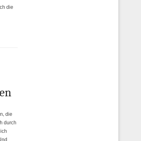
ch die
den
n, die
ch durch
lich
 Und