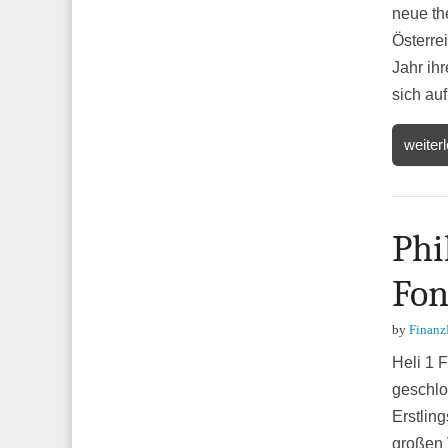
neue th
Österre
Jahr ih
sich au
weiter
Phi
Fon
by
Finanz
Heli 1 
geschlo
Erstlin
großen 