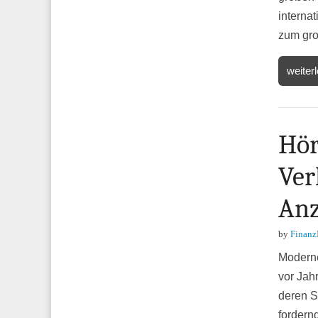
interna
zum gro
weiter
Hör
Ver
Anz
by
Finanz
Moderne
vor Jah
deren S
fordern