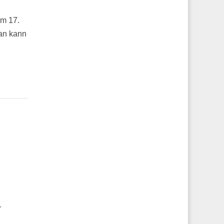
im 17.
Man kann
r