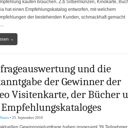
mpfehlung kaufen brauchen. Z.b Silbermünzen, Kinokarte, Buch
ia hat einen Empfehlungskatalog entworfen, mit welchem
mpfehlungen der bestehenden Kunden, schmackhaft gemacht
n…
lesen →
rageauswertung und die
anntgabe der Gewinner der
eo Visitenkarte, der Bücher 
 Empfehlungskataloges
Praxis
•
25. September 2010
 aktuellen Gewinnspielumfrage haben insgesamt 39 Teilnehmer