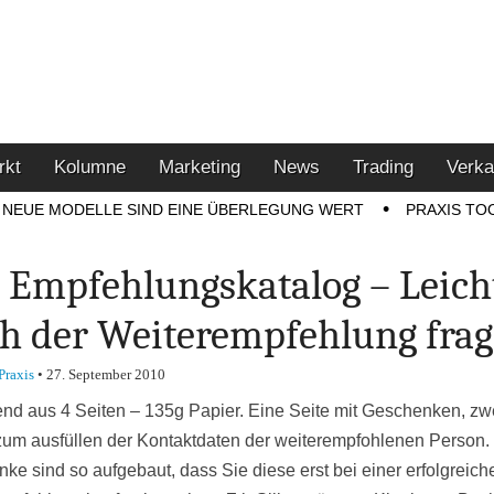
u den Themen Finanzen,
tment-Tipps
rkt
Kolumne
Marketing
News
Trading
Verka
NEUE MODELLE SIND EINE ÜBERLEGUNG WERT
PRAXIS TO
 Empfehlungskatalog – Leich
h der Weiterempfehlung fra
Praxis
•
27. September 2010
nd aus 4 Seiten – 135g Papier. Eine Seite mit Geschenken, zw
zum ausfüllen der Kontaktdaten der weiterempfohlenen Person.
ke sind so aufgebaut, dass Sie diese erst bei einer erfolgreich