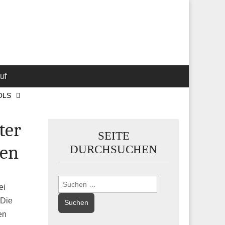
 Marketing-,
uf
OLS
ter
SEITE
gen
DURCHSUCHEN
Suchen
ei
nach:
 Die
en