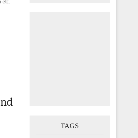
 etc.
und
TAGS