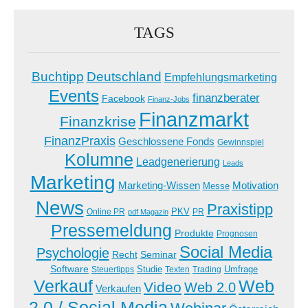
TAGS
Buchtipp
Deutschland
Empfehlungsmarketing
Events
finanzberater
Facebook
Finanz-Jobs
Finanzmarkt
Finanzkrise
FinanzPraxis
Geschlossene Fonds
Gewinnspiel
Kolumne
Leadgenerierung
Leads
Marketing
Marketing-Wissen
Motivation
Messe
News
Praxistipp
PKV
Online PR
PR
pdf Magazin
Pressemeldung
Produkte
Prognosen
Social Media
Psychologie
Recht
Seminar
Software
Studie
Steuertipps
Trading
Umfrage
Texten
Verkauf
Web
Video
Web 2.0
Verkaufen
2.0 / Social Media