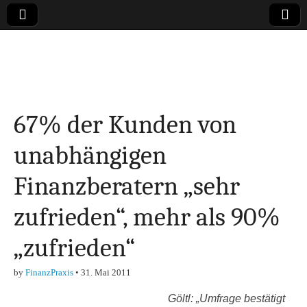
Online-Magazin zu
den Themen
67% der Kunden von
Finanzen,
unabhängigen
Marketing-, Vertrieb-
Finanzberatern „sehr
& Investment-Tipps
zufrieden“, mehr als 90%
„zufrieden“
by
FinanzPraxis
•
31. Mai 2011
Göltl: „Umfrage bestätigt