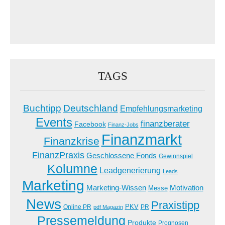
TAGS
Buchtipp
Deutschland
Empfehlungsmarketing
Events
finanzberater
Facebook
Finanz-Jobs
Finanzmarkt
Finanzkrise
FinanzPraxis
Geschlossene Fonds
Gewinnspiel
Kolumne
Leadgenerierung
Leads
Marketing
Marketing-Wissen
Motivation
Messe
News
Praxistipp
PKV
Online PR
PR
pdf Magazin
Pressemeldung
Produkte
Prognosen