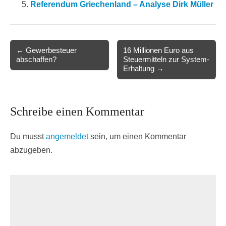
Referendum Griechenland – Analyse Dirk Müller
Post
← Gewerbesteuer
16 Millionen Euro aus
abschaffen?
Steuermitteln zur System-
navigation
Erhaltung →
Schreibe einen Kommentar
Du musst
angemeldet
sein, um einen Kommentar
abzugeben.