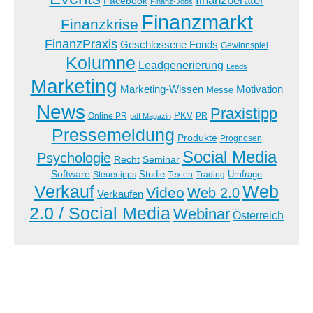
finanzberater
Facebook
Finanz-Jobs
Finanzmarkt
Finanzkrise
FinanzPraxis
Geschlossene Fonds
Gewinnspiel
Kolumne
Leadgenerierung
Leads
Marketing
Marketing-Wissen
Motivation
Messe
News
Praxistipp
PKV
Online PR
PR
pdf Magazin
Pressemeldung
Produkte
Prognosen
Social Media
Psychologie
Recht
Seminar
Software
Studie
Steuertipps
Trading
Umfrage
Texten
Verkauf
Web
Video
Web 2.0
Verkaufen
2.0 / Social Media
Webinar
Österreich