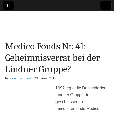
Online-Magazin zu
den Themen
Medico Fonds Nr. 41:
Finanzen,
Geheimnisverrat bei der
Marketing-, Vertrieb-
Lindner Gruppe?
& Investment-Tipps
by
Varoquier Frank
•
23. Januar 2015
1997 legte die Düsseldorfer
Lindner Gruppe den
geschlossenen
Immobilienfonds Medico