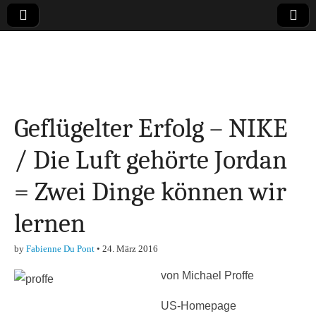
Online-Magazin zu
den Themen
Geflügelter Erfolg – NIKE
Finanzen,
/ Die Luft gehörte Jordan
Marketing-, Vertrieb-
= Zwei Dinge können wir
& Investment-Tipps
lernen
by
Fabienne Du Pont
•
24. März 2016
von Michael Proffe
US-Homepage