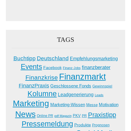
TAGS
Buchtipp
Deutschland
Empfehlungsmarketing
Events
finanzberater
Facebook
Finanz-Jobs
Finanzmarkt
Finanzkrise
FinanzPraxis
Geschlossene Fonds
Gewinnspiel
Kolumne
Leadgenerierung
Leads
Marketing
Marketing-Wissen
Motivation
Messe
News
Praxistipp
PKV
Online PR
PR
pdf Magazin
Pressemeldung
Produkte
Prognosen