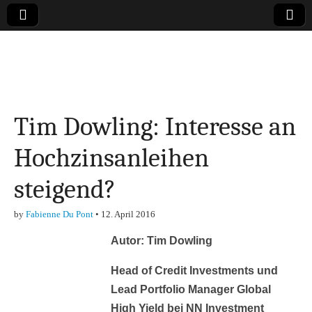
Online-Magazin zu
den Themen
Tim Dowling: Interesse an
Finanzen,
Hochzinsanleihen
Marketing-, Vertrieb-
steigend?
& Investment-Tipps
by
Fabienne Du Pont
•
12. April 2016
Autor: Tim Dowling
Head of Credit Investments und
Lead Portfolio Manager Global
High Yield bei NN Investment