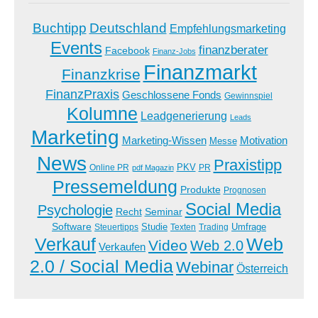
Buchtipp
Deutschland
Empfehlungsmarketing
Events
finanzberater
Facebook
Finanz-Jobs
Finanzmarkt
Finanzkrise
FinanzPraxis
Geschlossene Fonds
Gewinnspiel
Kolumne
Leadgenerierung
Leads
Marketing
Marketing-Wissen
Motivation
Messe
News
Praxistipp
PKV
Online PR
PR
pdf Magazin
Pressemeldung
Produkte
Prognosen
Social Media
Psychologie
Recht
Seminar
Software
Studie
Steuertipps
Trading
Umfrage
Texten
Verkauf
Web
Video
Web 2.0
Verkaufen
2.0 / Social Media
Webinar
Österreich