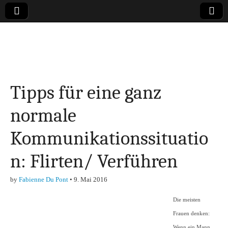
Online-Magazin zu
den Themen
Tipps für eine ganz
Finanzen,
normale
Marketing-, Vertrieb-
Kommunikationssituatio
& Investment-Tipps
n: Flirten/ Verführen
by
Fabienne Du Pont
•
9. Mai 2016
Die meisten
Frauen denken:
Wenn ein Mann