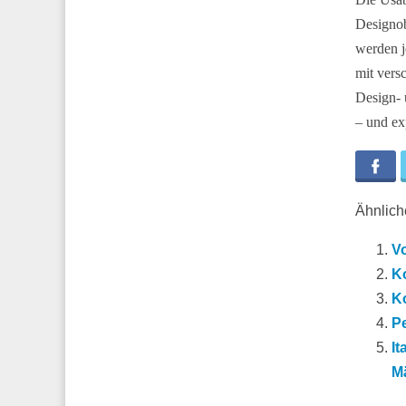
Designob
werden j
mit vers
Design- 
– und ex
Fa
Ähnliche
Vo
K
K
P
It
M