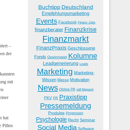
Buchtipp
Deutschland
Empfehlungsmarketing
Events
Facebook
Finanz-Jobs
Finanzkrise
finanzberater
Finanzmarkt
iert –
FinanzPraxis
Geschlossene
ben der
Kolumne
Fonds
Gewinnspiel
Leadgenerierung
Leads
Marketing
Marketing-
ekannten
Wissen
Motivation
Messe
ung mit
News
en
Online PR
pdf Magazin
Praxistipp
einer
PKV
PR
Pressemeldung
Produkte
Prognosen
n hat
Psychologie
Recht
Seminar
 Pillen
Social Media
Software