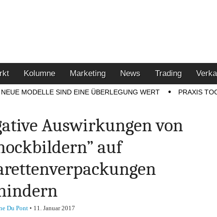
u den Themen Finanzen,
tment-Tipps
rkt
Kolumne
Marketing
News
Trading
Verka
NEUE MODELLE SIND EINE ÜBERLEGUNG WERT
PRAXIS TO
ative Auswirkungen von
hockbildern” auf
arettenverpackungen
hindern
ne Du Pont
•
11. Januar 2017