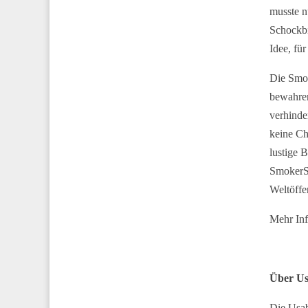
musste n
Schockbi
Idee, fü
Die Smok
bewahren
verhinde
keine Ch
lustige 
SmokerSt
Weltöffen
Mehr Inf
Über Us
Die Usa