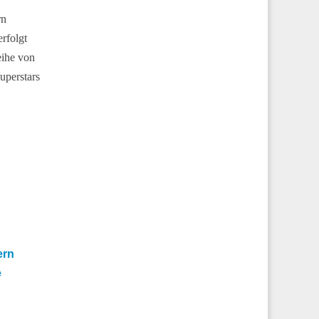
rn
rfolgt
eihe von
uperstars
ern
e