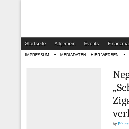
Online-Magazin z
Vertrieb- & Inves
Main
Skip
Startseite
Allgemein
Events
Finanzma
menu
to
Sub
IMPRESSUM
MEDIADATEN – HIER WERBEN
content
menu
Neg
„Sc
Zig
ver
by
Fabien