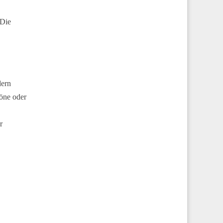
 Die
dern
öne oder
r