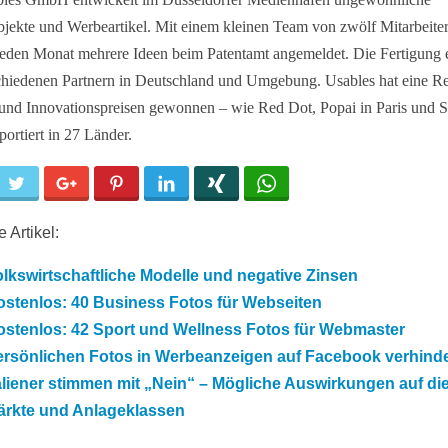
jekte und Werbeartikel. Mit einem kleinen Team von zwölf Mitarbeite
eden Monat mehrere Ideen beim Patentamt angemeldet. Die Fertigung e
chiedenen Partnern in Deutschland und Umgebung. Usables hat eine R
und Innovationspreisen gewonnen – wie Red Dot, Popai in Paris und S
portiert in 27 Länder.
cebook
Twitter
Google+
Pinterest
LinkedIn
Xing
WhatsApp
 Artikel:
lkswirtschaftliche Modelle und negative Zinsen
ostenlos: 40 Business Fotos für Webseiten
ostenlos: 42 Sport und Wellness Fotos für Webmaster
ersönlichen Fotos in Werbeanzeigen auf Facebook verhind
aliener stimmen mit „Nein“ – Mögliche Auswirkungen auf di
ärkte und Anlageklassen