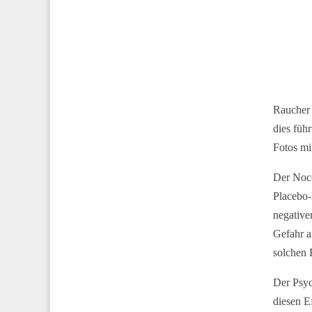
Raucher 
dies füh
Fotos mi
Der Noce
Placebo-
negative
Gefahr a
solchen 
Der Psyc
diesen E