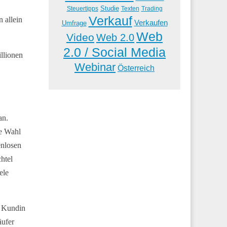
Studie
Steuertipps
Trading
Texten
Verkauf
 allein
Verkaufen
Umfrage
Web
Video
Web 2.0
2.0 / Social Media
llionen
Webinar
Österreich
an.
ne Wahl
enlosen
htel
ele
e Kundin
äufer