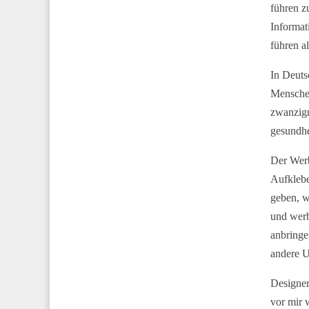
führen z
Informat
führen a
In Deuts
Menschen
zwanzigm
gesundhe
Der Werb
Aufklebe
geben, w
und werb
anbringe
andere U
Designer
vor mir 