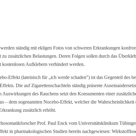
werden ständig mit ekligen Fotos von schweren Erkrankungen konfront
rt zu zusätzlichen Belastungen. Deren Folgen sollen durch das Überkle
t kostenlosen Aufklebern verhindert werden.
bo-Effekt (lateinisch für „ich werde schaden”) ist das Gegenteil des b
Effekts. Die auf Zigarettenschachteln ständig präsente Auseinandersetz
n Auswirkungen des Rauchens setzt den Konsumenten einer zusätzlich
us – dem sogenannten Nocebo-Effekt, welcher die Wahrscheinlichkeit 
Erkrankung zusätzlich erhöht.
hosomatikforscher Prof. Paul Enck vom Universitätsklinikum Tübinge
ffekt in pharmakologischen Studien bereits nachgewiesen: Wirkstofflose