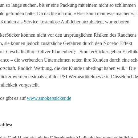
un so lange suchen, bis er eine Packung mit einem nicht so schlimmen
ld gefunden hatte. Da dachte ich mir: »Hier kann man was machen«.”
r Kunden als Service kostenlose Aufkleber anzubieten, war geboren.
erSticker können nicht vor den ursprünglichen Risiken des Rauchens
, sie können jedoch zusätzliche Gefahren durch den Nocebo-Effekt
rn. Geschäftsführer Oliver Plantenberg: „SmokerSticker geben Ekelbil
ance – die werbenden Unternehmen retten ihre Kunden durch eine sch
Botschaft. Endlich Werbung, die der Kunde unbedingt haben will.” Die
icker werden erstmals auf der PSI Werbeartikelmesse in Düsseldorf de
tlichkeit vorgestellt.
os gibt es auf
www.smokersticker.de
ables:
bles GmbH entwickelt im Düsseldorfer Medienhafen ungewöhnliche