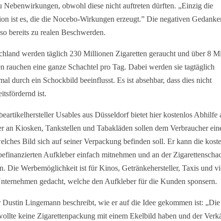
u Nebenwirkungen, obwohl diese nicht auftreten dürften. „Einzig die
ion ist es, die die Nocebo-Wirkungen erzeugt.” Die negativen Gedanken
lso bereits zu realen Beschwerden.
chland werden täglich 230 Millionen Zigaretten geraucht und über 8 Mi
 rauchen eine ganze Schachtel pro Tag. Dabei werden sie tagtäglich
al durch ein Schockbild beeinflusst. Es ist absehbar, dass dies nicht
itsfördernd ist.
eartikelhersteller Usables aus Düsseldorf bietet hier kostenlos Abhilfe 
r an Kiosken, Tankstellen und Tabakläden sollen dem Verbraucher ei
elches Bild sich auf seiner Verpackung befinden soll. Er kann die kost
efinanzierten Aufkleber einfach mitnehmen und an der Zigarettenschac
n. Die Werbemöglichkeit ist für Kinos, Getränkehersteller, Taxis und vi
nternehmen gedacht, welche den Aufkleber für die Kunden sponsern.
 Dustin Lingemann beschreibt, wie er auf die Idee gekommen ist: „Di
wollte keine Zigarettenpackung mit einem Ekelbild haben und der Verk