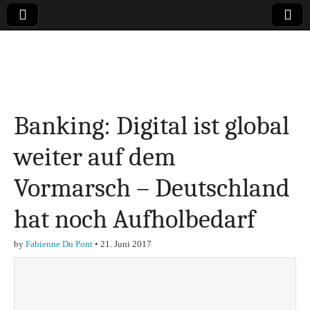
Online-Magazin zu
den Themen
Banking: Digital ist global
Finanzen,
weiter auf dem
Marketing-, Vertrieb-
Vormarsch – Deutschland
& Investment-Tipps
hat noch Aufholbedarf
by
Fabienne Du Pont
•
21. Juni 2017