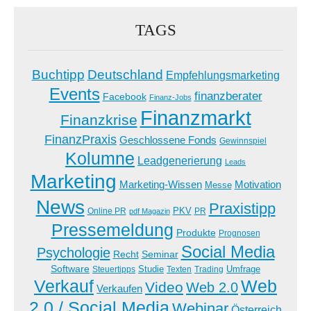
TAGS
Buchtipp
Deutschland
Empfehlungsmarketing
Events
finanzberater
Facebook
Finanz-Jobs
Finanzmarkt
Finanzkrise
FinanzPraxis
Geschlossene Fonds
Gewinnspiel
Kolumne
Leadgenerierung
Leads
Marketing
Marketing-Wissen
Motivation
Messe
News
Praxistipp
PKV
Online PR
PR
pdf Magazin
Pressemeldung
Produkte
Prognosen
Social Media
Psychologie
Recht
Seminar
Software
Studie
Steuertipps
Trading
Umfrage
Texten
Verkauf
Web
Video
Web 2.0
Verkaufen
2.0 / Social Media
Webinar
Österreich