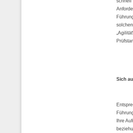
schnell
Anforde
Führung
solchen
„Agilitä
Prüfstan
Sich a
Entspre
Führung
Ihre Au
beziehu