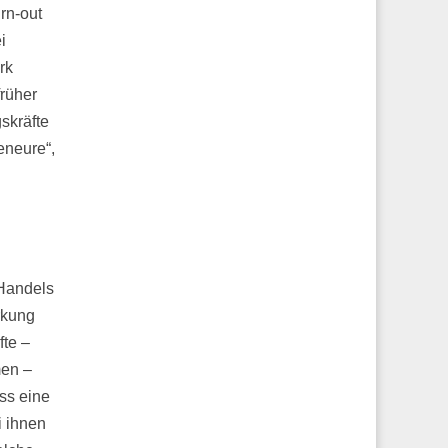
rn-out
i
rk
früher
skräfte
eneure“,
 Handels
rkung
te –
men –
ass eine
i ihnen