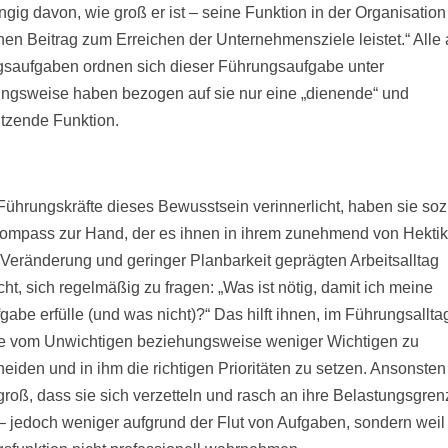
ig davon, wie groß er ist – seine Funktion in der Organisation e
nen Beitrag zum Erreichen der Unternehmensziele leistet.“ Alle
saufgaben ordnen sich dieser Führungsaufgabe unter
ngsweise haben bezogen auf sie nur eine „dienende“ und
ützende Funktion.
ührungskräfte dieses Bewusstsein verinnerlicht, haben sie so
ompass zur Hand, der es ihnen in ihrem zunehmend von Hektik
r Veränderung und geringer Planbarkeit geprägten Arbeitsalltag
ht, sich regelmäßig zu fragen: „Was ist nötig, damit ich meine
gabe erfülle (und was nicht)?“ Das hilft ihnen, im Führungsallta
e vom Unwichtigen beziehungsweise weniger Wichtigen zu
eiden und in ihm die richtigen Prioritäten zu setzen. Ansonsten 
groß, dass sie sich verzetteln und rasch an ihre Belastungsgre
– jedoch weniger aufgrund der Flut von Aufgaben, sondern weil 