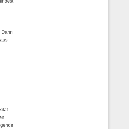
mindest
e
? Dann
 aus
ität
len
eigende