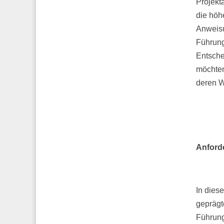
Projekt
die höhe
Anweisu
Führung
Entsche
möchte
deren W
Anford
In dies
geprägt
Führung