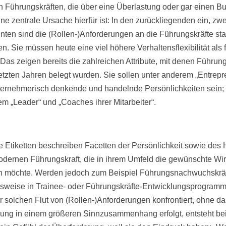
n Führungskräften, die über eine Überlastung oder gar einen Bu
ine zentrale Ursache hierfür ist: In den zurückliegenden ein, zwe
nten sind die (Rollen-)Anforderungen an die Führungskräfte sta
n. Sie müssen heute eine viel höhere Verhaltensflexibilität als 
 Das zeigen bereits die zahlreichen Attribute, mit denen Führung
letzten Jahren belegt wurden. Sie sollen unter anderem „Entrepr
ternehmerisch denkende und handelnde Persönlichkeiten sein;
m „Leader“ und „Coaches ihrer Mitarbeiter“.
se Etiketten beschreiben Facetten der Persönlichkeit sowie des
odernen Führungskraft, die in ihrem Umfeld die gewünschte Wi
en möchte. Werden jedoch zum Beispiel Führungsnachwuchskräf
lsweise in Trainee- oder Führungskräfte-Entwicklungsprogram
er solchen Flut von (Rollen-)Anforderungen konfrontiert, ohne d
ung in einem größeren Sinnzusammenhang erfolgt, entsteht be