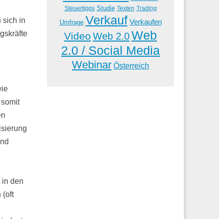
Studie
Steuertipps
Trading
Texten
Verkauf
 sich in
Verkaufen
Umfrage
Web
gskräfte
Video
Web 2.0
2.0 / Social Media
Webinar
Österreich
wie
 somit
en
isierung
und
 in den
(oft