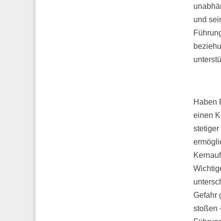
unabhäng
und sei
Führung
beziehu
unterst
Haben F
einen K
stetige
ermöglic
Kernauf
Wichtig
untersch
Gefahr 
stoßen 