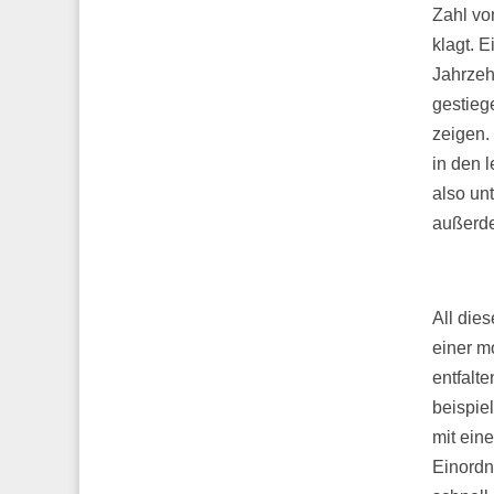
Zahl vo
klagt. E
Jahrzeh
gestiege
zeigen.
in den 
also un
außerde
All die
einer m
entfalt
beispie
mit ein
Einordn