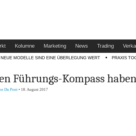
u den Themen Finanzen,
tment-Tipps
rkt
Kolumne
Marketing
News
Trading
Verka
NEUE MODELLE SIND EINE ÜBERLEGUNG WERT
PRAXIS TO
en Führungs-Kompass habe
ne Du Pont
•
18. August 2017