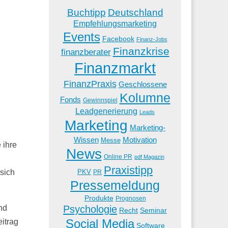
Buchtipp
Deutschland
Empfehlungsmarketing
Events
Facebook
Finanz-Jobs
Finanzkrise
finanzberater
Finanzmarkt
FinanzPraxis
Geschlossene
Kolumne
Fonds
Gewinnspiel
Leadgenerierung
Leads
Marketing
Marketing-
Wissen
Motivation
Messe
 ihre
News
Online PR
pdf Magazin
Praxistipp
PKV
sich
PR
Pressemeldung
Produkte
Prognosen
Psychologie
nd
Recht
Seminar
Social Media
eitrag
Software