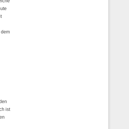
elche
gute
t
f dem
 den
h ist
gen