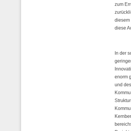
zum Err
zurückl
diesem 
diese Au
In der 
geringe
Innovat
enorm g
und des
Kommuni
Struktu
Kommuni
Kernber
bereich