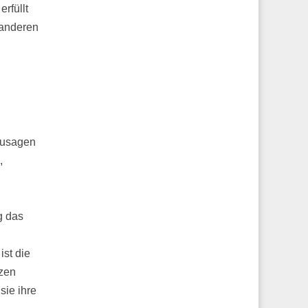
rfüllt
 anderen
zusagen
,
g das
ist die
nzen
sie ihre