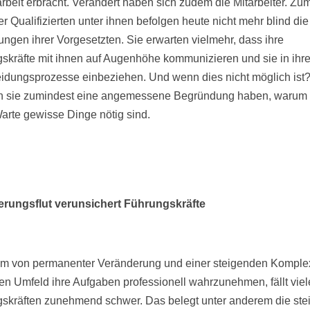
arbeit erbracht. Verändert haben sich zudem die Mitarbeiter. Zu
r Qualifizierten unter ihnen befolgen heute nicht mehr blind die
ngen ihrer Vorgesetzten. Sie erwarten vielmehr, dass ihre
skräfte mit ihnen auf Augenhöhe kommunizieren und sie in ihr
idungsprozesse einbeziehen. Und wenn dies nicht möglich ist
n sie zumindest eine angemessene Begründung haben, warum
arte gewisse Dinge nötig sind.
erungsflut verunsichert Führungskräfte
em von permanenter Veränderung und einer steigenden Komplex
en Umfeld ihre Aufgaben professionell wahrzunehmen, fällt vie
skräften zunehmend schwer. Das belegt unter anderem die st