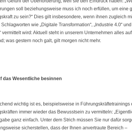
 ein Gefühl der Überforderung, weil sie den Eindruck haben: „W
rungen soll beziehungsweise muss ich noch erfüllen, um eine 
skraft zu sein?“ Dies gilt insbesondere, wenn ihnen zugleich mi
 Schlagworten wie „Digitale Transformation“, „Industrie 4.0“ und
t“ vermittelt wird: Aktuell steht in unserem Unternehmen alles au
d; was gestern noch galt, gilt morgen nicht mehr.
uf das Wesentliche besinnen
chend wichtig ist es, beispielsweise in Führungskräftetrainings
skräften immer wieder das Bewusstsein zu vermitteln: „Eigentlic
fgabe ganz einfach. Unter dem Strich müssen Sie nur dafür sor
ngsweise sicherstellen, dass der Ihnen anvertraute Bereich –