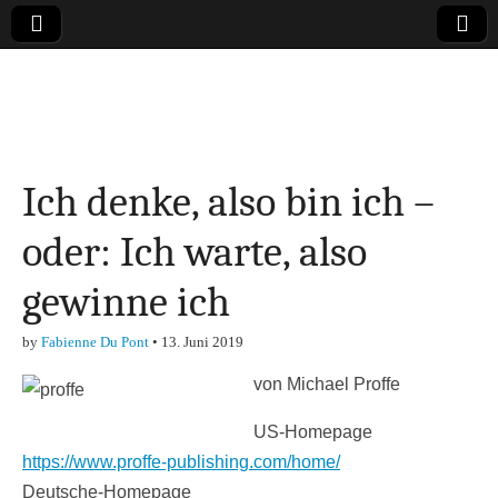
Online-Magazin zu
den Themen
Ich denke, also bin ich –
Finanzen,
oder: Ich warte, also
Marketing-, Vertrieb-
gewinne ich
& Investment-Tipps
by
Fabienne Du Pont
•
13. Juni 2019
von Michael Proffe
US-Homepage
https://www.proffe-publishing.com/home/
Deutsche-Homepage