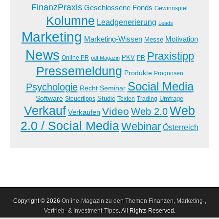
FinanzPraxis
Geschlossene Fonds
Gewinnspiel
Kolumne
Leadgenerierung
Leads
Marketing
Marketing-Wissen
Motivation
Messe
News
Praxistipp
PKV
Online PR
PR
pdf Magazin
Pressemeldung
Produkte
Prognosen
Social Media
Psychologie
Recht
Seminar
Software
Studie
Steuertipps
Trading
Umfrage
Texten
Verkauf
Web
Video
Web 2.0
Verkaufen
2.0 / Social Media
Webinar
Österreich
Copyright © 2026
Online-Magazin zu den Themen Finanzen, Marketing-,
Vertrieb- & Investment-Tipps
. All Rights Reserved.