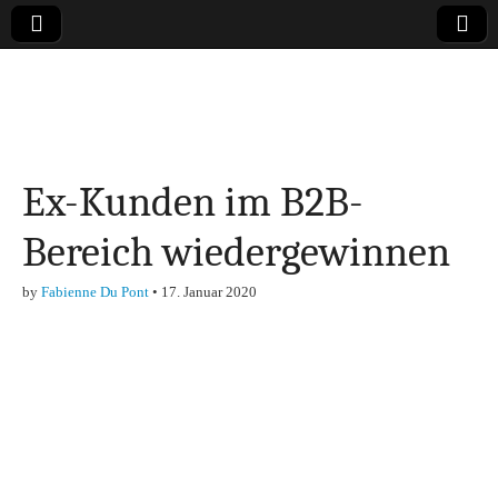
Online-Magazin zu
den Themen
Ex-Kunden im B2B-
Finanzen,
Bereich wiedergewinnen
Marketing-, Vertrieb-
by
Fabienne Du Pont
•
17. Januar 2020
& Investment-Tipps