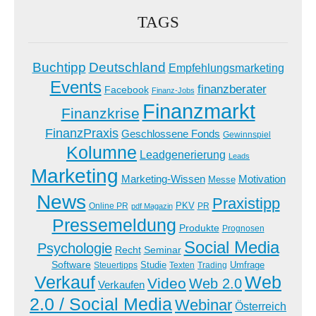
TAGS
Buchtipp
Deutschland
Empfehlungsmarketing
Events
finanzberater
Facebook
Finanz-Jobs
Finanzmarkt
Finanzkrise
FinanzPraxis
Geschlossene Fonds
Gewinnspiel
Kolumne
Leadgenerierung
Leads
Marketing
Marketing-Wissen
Motivation
Messe
News
Praxistipp
PKV
Online PR
PR
pdf Magazin
Pressemeldung
Produkte
Prognosen
Social Media
Psychologie
Recht
Seminar
Software
Studie
Steuertipps
Trading
Umfrage
Texten
Verkauf
Web
Video
Web 2.0
Verkaufen
2.0 / Social Media
Webinar
Österreich