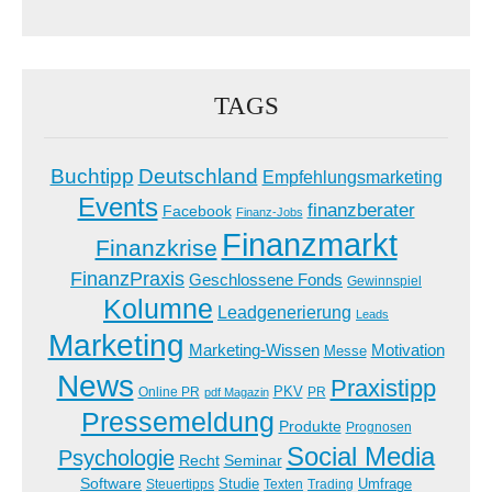
TAGS
Buchtipp
Deutschland
Empfehlungsmarketing
Events
finanzberater
Facebook
Finanz-Jobs
Finanzmarkt
Finanzkrise
FinanzPraxis
Geschlossene Fonds
Gewinnspiel
Kolumne
Leadgenerierung
Leads
Marketing
Marketing-Wissen
Motivation
Messe
News
Praxistipp
PKV
Online PR
PR
pdf Magazin
Pressemeldung
Produkte
Prognosen
Social Media
Psychologie
Recht
Seminar
Software
Studie
Steuertipps
Trading
Umfrage
Texten