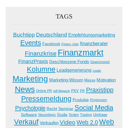
TAGS
Buchtipp
Deutschland
Empfehlungsmarketing
Events
finanzberater
Facebook
Finanz-Jobs
Finanzmarkt
Finanzkrise
FinanzPraxis
Geschlossene Fonds
Gewinnspiel
Kolumne
Leadgenerierung
Leads
Marketing
Marketing-Wissen
Motivation
Messe
News
Praxistipp
PKV
Online PR
PR
pdf Magazin
Pressemeldung
Produkte
Prognosen
Social Media
Psychologie
Recht
Seminar
Software
Studie
Steuertipps
Trading
Umfrage
Texten
Verkauf
Web
Video
Web 2.0
Verkaufen