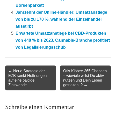
Börsenparkett
Jahrzehnt der Online-Händler: Umsatzanstiege
von bis zu 170 %, während der Einzelhandel
ausstirbt
Erwartete Umsatzanstiege bei CBD-Produkten
von 448 % bis 2023, Cannabis-Branche profitiert
von Legalisierungsschub
Post
← Neue Strategie der
Otis Klöber: 365 Chancen
EZB senkt Hoffnungen
– wieviele willst Du aktiv
navigation
auf eine baldige
nutzen und Dein Leben
Zinswende
gestalten..? →
Schreibe einen Kommentar