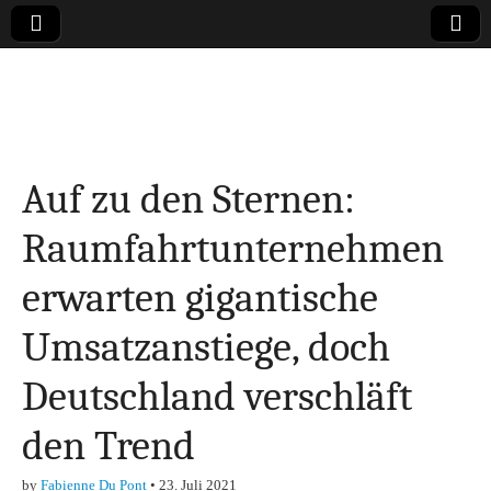
Online-Magazin zu
den Themen
Auf zu den Sternen:
Finanzen,
Raumfahrtunternehmen
Marketing-, Vertrieb-
erwarten gigantische
& Investment-Tipps
Umsatzanstiege, doch
Deutschland verschläft
den Trend
by
Fabienne Du Pont
•
23. Juli 2021