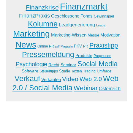
Finanzmarkt
Finanzkrise
FinanzPraxis
Geschlossene Fonds
Gewinnspiel
Kolumne
Leadgenerierung
Leads
Marketing
Marketing-Wissen
Motivation
Messe
News
Praxistipp
PKV
Online PR
PR
pdf Magazin
Pressemeldung
Produkte
Prognosen
Social Media
Psychologie
Recht
Seminar
Software
Studie
Steuertipps
Trading
Umfrage
Texten
Verkauf
Web
Video
Web 2.0
Verkaufen
2.0 / Social Media
Webinar
Österreich