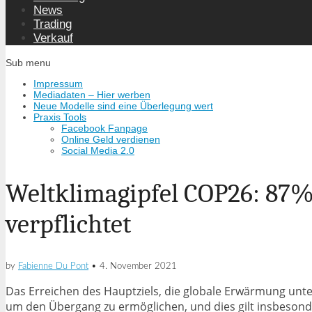
News
Trading
Verkauf
Sub menu
Impressum
Mediadaten – Hier werben
Neue Modelle sind eine Überlegung wert
Praxis Tools
Facebook Fanpage
Online Geld verdienen
Social Media 2.0
Weltklimagipfel COP26: 87% 
verpflichtet
by
Fabienne Du Pont
•
4. November 2021
Das Erreichen des Hauptziels, die globale Erwärmung unter 
um den Übergang zu ermöglichen, und dies gilt insbesonde