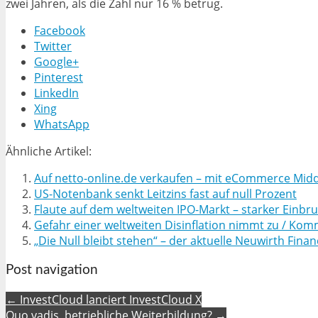
zwei Jahren, als die Zahl nur 16 % betrug.
Facebook
Twitter
Google+
Pinterest
LinkedIn
Xing
WhatsApp
Ähnliche Artikel:
Auf netto-online.de verkaufen – mit eCommerce Midd
US-Notenbank senkt Leitzins fast auf null Prozent
Flaute auf dem weltweiten IPO-Markt – starker Einbr
Gefahr einer weltweiten Disinflation nimmt zu / Ko
„Die Null bleibt stehen“ – der aktuelle Neuwirth Fin
Post navigation
← InvestCloud lanciert InvestCloud X
Quo vadis, betriebliche Weiterbildung? →