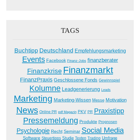
TAGS
Buchtipp
Deutschland
Empfehlungsmarketing
Events
finanzberater
Facebook
Finanz-Jobs
Finanzmarkt
Finanzkrise
FinanzPraxis
Geschlossene Fonds
Gewinnspiel
Kolumne
Leadgenerierung
Leads
Marketing
Marketing-Wissen
Motivation
Messe
News
Praxistipp
PKV
Online PR
PR
pdf Magazin
Pressemeldung
Produkte
Prognosen
Social Media
Psychologie
Recht
Seminar
Software
Studie
Steuertipps
Trading
Umfrage
Texten