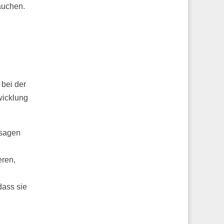
rauchen.
bei der
wicklung
usagen
eren,
dass sie