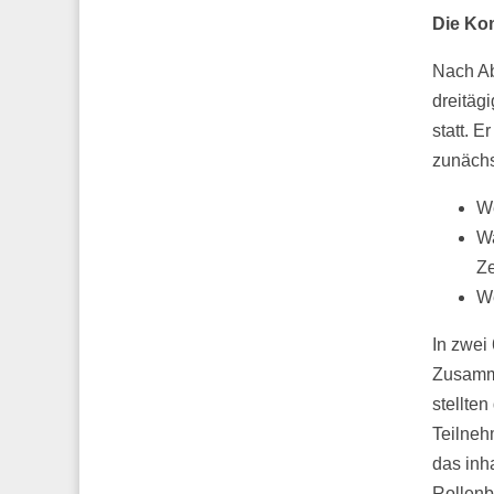
Die Ko
Nach Ab
dreitäg
statt. E
zunäch
We
Wa
Ze
We
In zwei
Zusamme
stellte
Teilneh
das inha
Rollenb