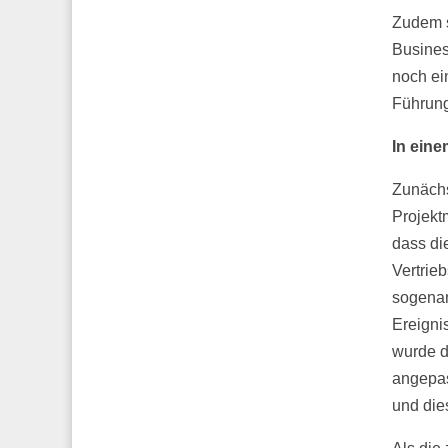
Zudem s
Busines
noch ei
Führung
In eine
Zunächs
Projekt
dass di
Vertrie
sogenan
Ereigni
wurde d
angepas
und die