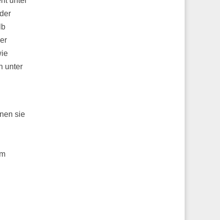
ht unter
 der
lb
er
wie
n unter
enen sie
am