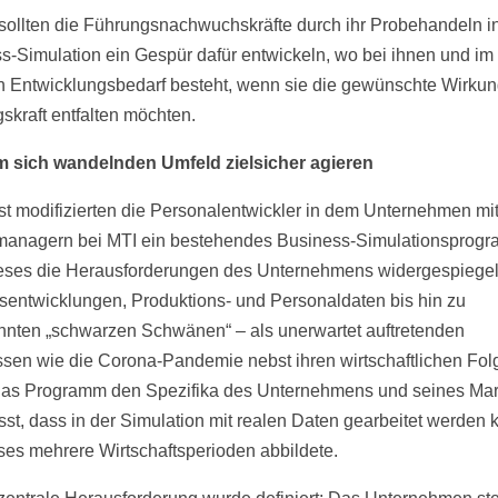
ollten die Führungsnachwuchskräfte durch ihr Probehandeln in
s-Simulation ein Gespür dafür entwickeln, wo bei ihnen und i
n Entwicklungsbedarf besteht, wenn sie die gewünschte Wirkun
skraft entfalten möchten.
m sich wandelnden Umfeld zielsicher agieren
t modifizierten die Personalentwickler in dem Unternehmen mi
managern bei MTI ein bestehendes Business-Simulationsprogr
eses die Herausforderungen des Unternehmens widergespiegel
bsentwicklungen, Produktions- und Personaldaten bis hin zu
nten „schwarzen Schwänen“ – als unerwartet auftretenden
ssen wie die Corona-Pandemie nebst ihren wirtschaftlichen Fol
as Programm den Spezifika des Unternehmens und seines Mar
st, dass in der Simulation mit realen Daten gearbeitet werden 
ses mehrere Wirtschaftsperioden abbildete.