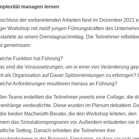
mplexität managen lernen
schluss der vorbereitenden Arbeiten fand im Dezember 2021 e
iger Workshop mit zwölf jungen Führungskräften des Unterneh
r startete an einem Dienstagnachmittag. Die Teilnehmer reflektie
st gemeinsam:
lche Funktion hat Führung?
s sind die Voraussetzungen, um in einer von Veränderung gep
it als Organisation auf Dauer Spitzenleistungen zu erbringen? 
lche Anforderungen resultieren hieraus an Führung?
 6er-Teams erstellten die Teilnehmer jeweils eine Collage, die d
nhänge verdeutlichte. Diese wurden im Plenum debattiert. D
n die beiden Machwürth-Berater, die den Workshop leiteten, den
mern das Simulationsprogramm vor. Außerdem erläuterten sie i
ltliche Setting. Danach erhielten die Teilnehmer ihre
eschreibungen in der Business-Simulation, so dass sie sich a