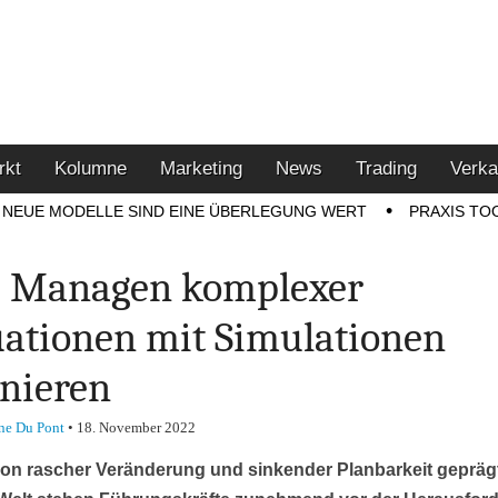
u den Themen Finanzen,
tment-Tipps
rkt
Kolumne
Marketing
News
Trading
Verka
NEUE MODELLE SIND EINE ÜBERLEGUNG WERT
PRAXIS TO
 Managen komplexer
uationen mit Simulationen
inieren
ne Du Pont
•
18. November 2022
von rascher Veränderung und sinkender Planbarkeit gepräg