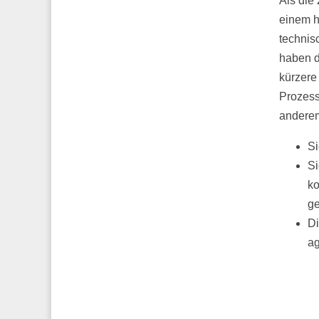
Als die
einem h
technis
haben d
kürzere
Prozess
anderem
Si
Si
ko
ge
Di
ag