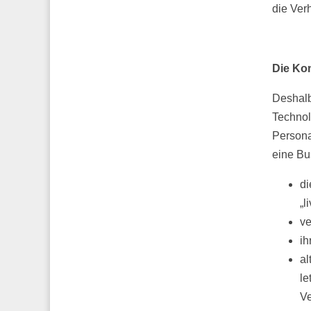
die Verh
Die Ko
Deshalb
Technol
Persona
eine Bu
di
„l
ve
ih
al
le
Ve