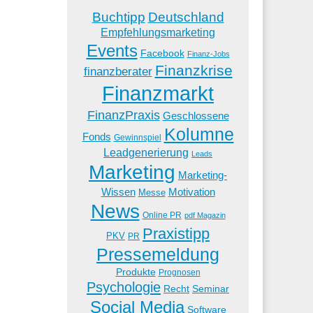
Buchtipp
Deutschland
Empfehlungsmarketing
Events
Facebook
Finanz-Jobs
Finanzkrise
finanzberater
Finanzmarkt
FinanzPraxis
Geschlossene
Kolumne
Fonds
Gewinnspiel
Leadgenerierung
Leads
Marketing
Marketing-
Wissen
Motivation
Messe
News
Online PR
pdf Magazin
Praxistipp
PKV
PR
Pressemeldung
Produkte
Prognosen
Psychologie
Recht
Seminar
Social Media
Software