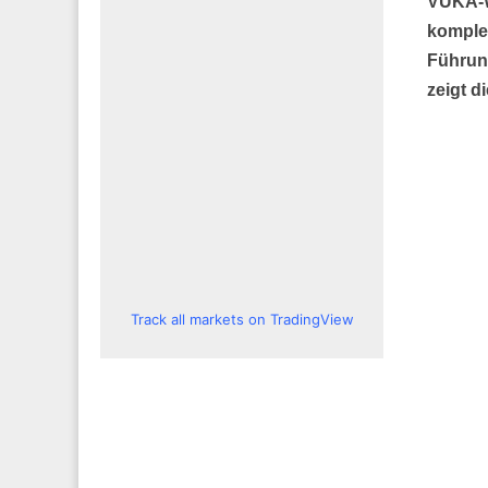
VUKA-W
komple
Führun
zeigt d
Track all markets on TradingView