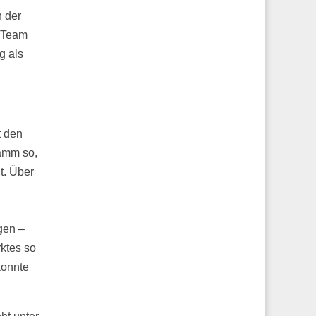
 der
m Team
g als
t den
amm so,
t. Über
gen –
ktes so
konnte