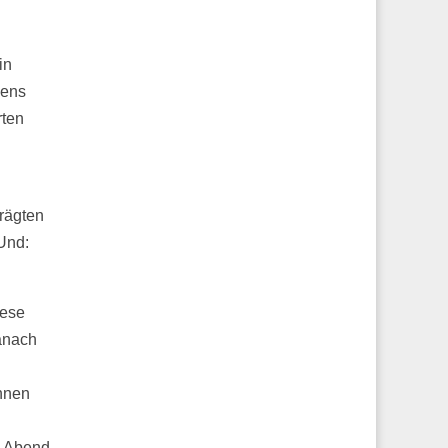
in
mens
rten
rägten
Und:
iese
anach
hnen
m Abend