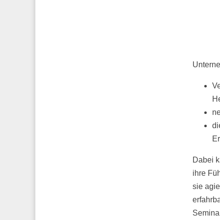
Unterne
V
He
ne
di
Er
Dabei k
ihre Fü
sie agie
erfahrb
Seminar