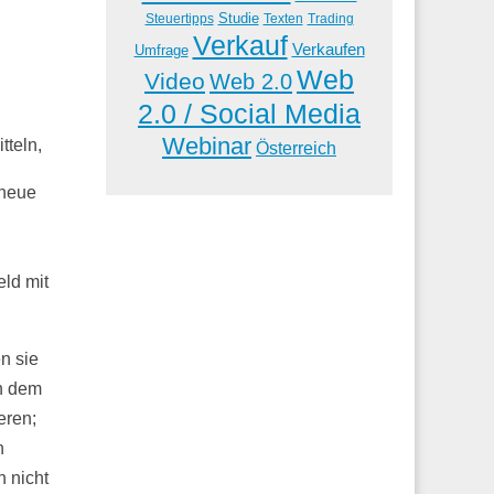
Studie
Steuertipps
Trading
Texten
Verkauf
Verkaufen
Umfrage
Web
Video
Web 2.0
2.0 / Social Media
Webinar
teln,
Österreich
 neue
ld mit
n sie
in dem
eren;
n
n nicht