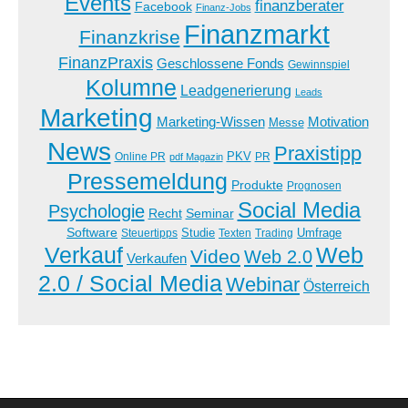
Events
finanzberater
Facebook
Finanz-Jobs
Finanzmarkt
Finanzkrise
FinanzPraxis
Geschlossene Fonds
Gewinnspiel
Kolumne
Leadgenerierung
Leads
Marketing
Marketing-Wissen
Motivation
Messe
News
Praxistipp
PKV
Online PR
PR
pdf Magazin
Pressemeldung
Produkte
Prognosen
Social Media
Psychologie
Recht
Seminar
Software
Studie
Steuertipps
Trading
Umfrage
Texten
Verkauf
Web
Video
Web 2.0
Verkaufen
2.0 / Social Media
Webinar
Österreich