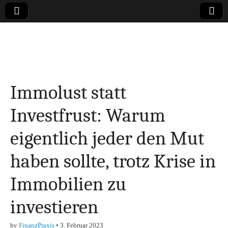
Online-Magazin zu
den Themen
Immolust statt
Finanzen,
Investfrust: Warum
Marketing-, Vertrieb-
eigentlich jeder den Mut
& Investment-Tipps
haben sollte, trotz Krise in
Immobilien zu
investieren
by
FinanzPraxis
•
3. Februar 2023