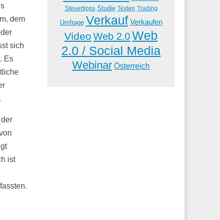
es
Studie
Steuertipps
Trading
Texten
Verkauf
um, dem
Verkaufen
Umfrage
oder
Web
Video
Web 2.0
st sich
2.0 / Social Media
. Es
Webinar
Österreich
tliche
er
.
 der
 von
gt
h ist
fassten.