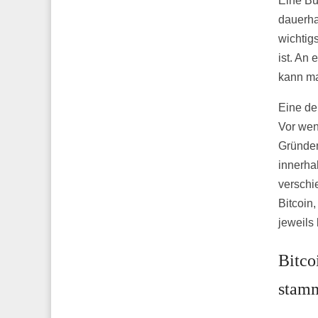
Eine Bu
dauerha
wichtig
ist. An
kann ma
Eine de
Vor wen
Gründen
innerha
verschi
Bitcoin,
jeweils 
Bitco
stam