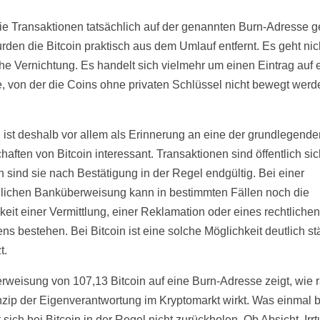
e Transaktionen tatsächlich auf der genannten Burn-Adresse g
urden die Bitcoin praktisch aus dem Umlauf entfernt. Es geht ni
he Vernichtung. Es handelt sich vielmehr um einen Eintrag auf 
, von der die Coins ohne privaten Schlüssel nicht bewegt werd
.
l ist deshalb vor allem als Erinnerung an eine der grundlegende
aften von Bitcoin interessant. Transaktionen sind öffentlich sic
h sind sie nach Bestätigung in der Regel endgültig. Bei einer
ichen Banküberweisung kann in bestimmten Fällen noch die
keit einer Vermittlung, einer Reklamation oder eines rechtlichen
ns bestehen. Bei Bitcoin ist eine solche Möglichkeit deutlich st
t.
rweisung von 107,13 Bitcoin auf eine Burn-Adresse zeigt, wie r
nzip der Eigenverantwortung im Kryptomarkt wirkt. Was einmal b
st sich bei Bitcoin in der Regel nicht zurückholen. Ob Absicht, Ir