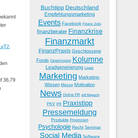
Buchtipp
Deutschland
Empfehlungsmarketing
 bekannt
Events
Facebook
Finanz-Jobs
ter
Finanzkrise
finanzberater
Finanzmarkt
LvT2
.
FinanzPraxis
Geschlossene
Kolumne
Fonds
Gewinnspiel
rden
Leadgenerierung
Leads
Marketing
Marketing-
f 36,79
Wissen
Motivation
Messe
n
News
Online PR
pdf Magazin
Praxistipp
PKV
PR
Pressemeldung
Produkte
Prognosen
Psychologie
Recht
Seminar
Social Media
Software