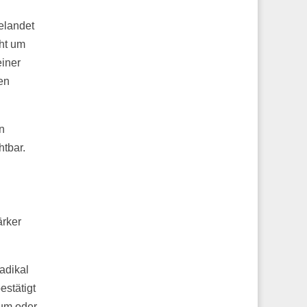
elandet
cht um
einer
en
n
htbar.
ärker
adikal
estätigt
rtum oder