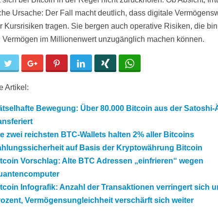
che Ursache: Der Fall macht deutlich, dass digitale Vermögens
ur Kursrisiken tragen. Sie bergen auch operative Risiken, die bi
 Vermögen im Millionenwert unzugänglich machen können.
cebook
Twitter
Google+
Pinterest
LinkedIn
Xing
WhatsApp
 Artikel:
tselhafte Bewegung: Über 80.000 Bitcoin aus der Satoshi-
ansferiert
e zwei reichsten BTC-Wallets halten 2% aller Bitcoins
hlungssicherheit auf Basis der Kryptowährung Bitcoin
tcoin Vorschlag: Alte BTC Adressen „einfrieren“ wegen
uantencomputer
tcoin Infografik: Anzahl der Transaktionen verringert sich 
ozent, Vermögensungleichheit verschärft sich weiter