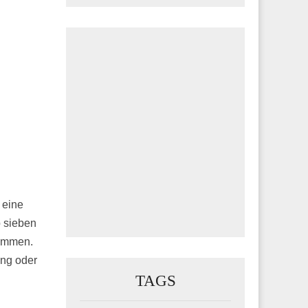
 eine
p sieben
nommen.
ung oder
TAGS