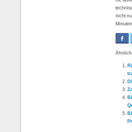
technis
nicht n
Minuten
Fa
Ähnliche
Rä
tr
Di
Za
Bi
Q
Bi
Pr