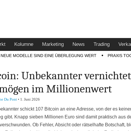
u den Themen Finanzen,
tment-Tipps
rkt
Kolumne
Marketing
News
Trading
Verka
NEUE MODELLE SIND EINE ÜBERLEGUNG WERT
PRAXIS TO
coin: Unbekannter vernichtet
mögen im Millionenwert
ne Du Pont
•
1. Juni 2026
ekannter schickt 107 Bitcoin an eine Adresse, von der es keine
 gibt. Knapp sieben Millionen Euro sind damit praktisch aus 
verschwunden. Ob Fehler, Absicht oder rätselhafte Botschaft, bl