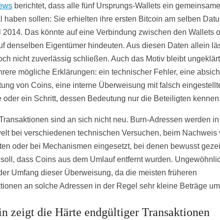
ews
berichtet, dass alle fünf Ursprungs-Wallets ein gemeinsam
 haben sollen: Sie erhielten ihre ersten Bitcoin am selben Dat
il 2014. Das könnte auf eine Verbindung zwischen den Wallets 
uf denselben Eigentümer hindeuten. Aus diesen Daten allein läs
och nicht zuverlässig schließen. Auch das Motiv bleibt ungeklärt
hrere mögliche Erklärungen: ein technischer Fehler, eine absich
tung von Coins, eine interne Überweisung mit falsch eingestellt
 oder ein Schritt, dessen Bedeutung nur die Beteiligten kennen
Transaktionen sind an sich nicht neu. Burn-Adressen werden in
elt bei verschiedenen technischen Versuchen, beim Nachweis
en oder bei Mechanismen eingesetzt, bei denen bewusst gezei
soll, dass Coins aus dem Umlauf entfernt wurden. Ungewöhnlic
der Umfang dieser Überweisung, da die meisten früheren
tionen an solche Adressen in der Regel sehr kleine Beträge um
in zeigt die Härte endgültiger Transaktionen