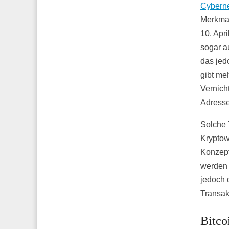
Cybern
Merkmal
10. Apr
sogar a
das jed
gibt me
Vernich
Adresse
Solche 
Kryptow
Konzept
werden 
jedoch 
Transak
Bitco