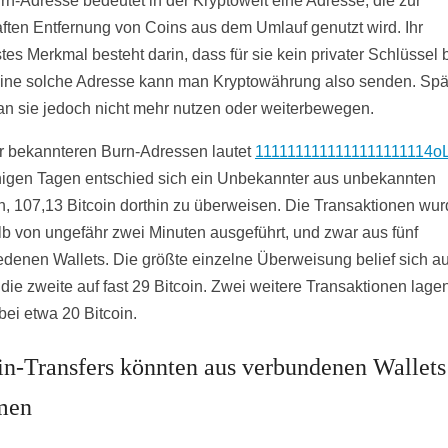
rn-Adresse bedeutet in der Kryptowelt eine Adresse, die zur
ften Entfernung von Coins aus dem Umlauf genutzt wird. Ihr
stes Merkmal besteht darin, dass für sie kein privater Schlüssel
 eine solche Adresse kann man Kryptowährung also senden. Spä
n sie jedoch nicht mehr nutzen oder weiterbewegen.
r bekannteren Burn-Adressen lautet
1111111111111111111114o
igen Tagen entschied sich ein Unbekannter aus unbekannten
, 107,13 Bitcoin dorthin zu überweisen. Die Transaktionen wu
lb von ungefähr zwei Minuten ausgeführt, und zwar aus fünf
edenen Wallets. Die größte einzelne Überweisung belief sich au
 die zweite auf fast 29 Bitcoin. Zwei weitere Transaktionen lage
bei etwa 20 Bitcoin.
in-Transfers könnten aus verbundenen Wallets
men