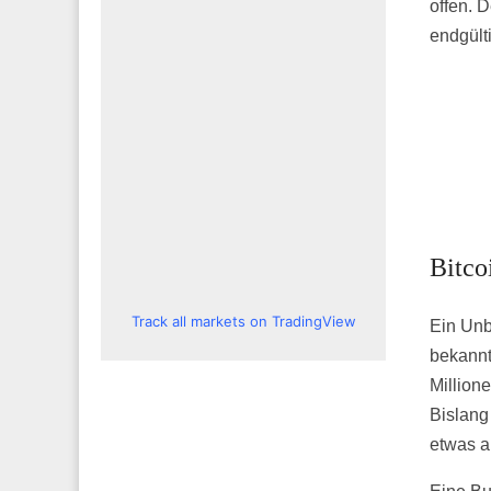
offen. D
endgült
Bitco
Track all markets on TradingView
Ein Unb
bekannt
Million
Bislang
etwas a