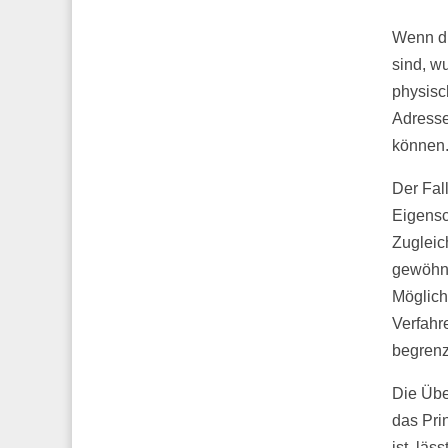
Wenn di
sind, w
physisc
Adresse
können
Der Fal
Eigensch
Zugleic
gewöhnl
Möglich
Verfahre
begrenz
Die Übe
das Pri
ist, läs