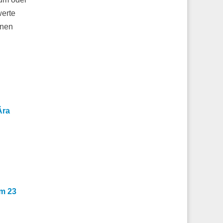
werte
nnen
Ära
um 23