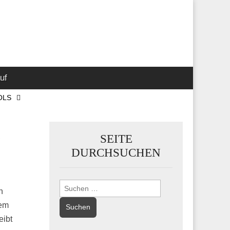
 Marketing-,
uf
OLS
SEITE
DURCHSUCHEN
Suchen
n
nach:
dem
eibt