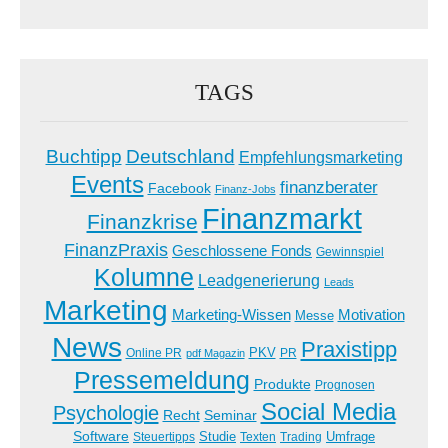
TAGS
Buchtipp
Deutschland
Empfehlungsmarketing
Events
finanzberater
Facebook
Finanz-Jobs
Finanzmarkt
Finanzkrise
FinanzPraxis
Geschlossene Fonds
Gewinnspiel
Kolumne
Leadgenerierung
Leads
Marketing
Marketing-Wissen
Motivation
Messe
News
Praxistipp
PKV
Online PR
PR
pdf Magazin
Pressemeldung
Produkte
Prognosen
Social Media
Psychologie
Recht
Seminar
Software
Studie
Steuertipps
Trading
Umfrage
Texten