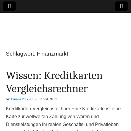
Online-Magazin zu
den Themen
Finanzen,
Schlagwort:
Finanzmarkt
Marketing-, Vertrieb-
Wissen: Kreditkarten-
& Investment-Tipps
Vergleichsrechner
by
FinanzPraxis
•
20. April 2015
Kreditkarten-Vergleichsrechner Eine Kreditkarte ist eine
Karte zur weltweiten Zahlung von Waren und
Dienstleistungen im realen Geschäfts- und Privatleben