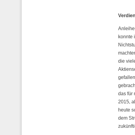
Verdie
Anleihe
konnte 
Nichtst
machten
die vie
Aktiens
gefalle
gebrach
das für 
2015, al
heute s
dem Str
zukünft