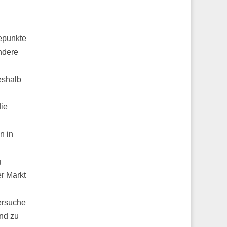
epunkte
ndere
eshalb
ie
n in
g
r Markt
ersuche
nd zu