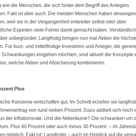
ig wie die Menschen, die sich hinter dem Begriff des Anlegers
en. Fakt ist aber auch: Die meisten Menschen haben deswegen
ien, weil sie in der Vergangenheit entweder selbst oder über
tliche Experten viele Fehler damit gemacht haben. Verständlich
aber unbegründet. Langfristig bringen nun mal Aktien die höchs
. Für kurz- und mittelfristige Investoren und Anleger, die genere
 Schwankungen eingehen möchten, sind aktuell die Konzepte 
tive, welche Aktien und Absicherung kombinieren.
rozent Plus
che Konzerne wirtschaften gut. Im Schnitt erzielen sie langfrist
hmensertrag von rund sieben Prozent. Dazu addiert sich noch 
aus der Inflationsrate. Und die Aktienkurse? Die schwanken um 
rum. Plus 40 Prozent oder auch minus 30 Prozent – im Jahresla
les möglich. Fakt ist: Langfristig – auch im Hinblick auf die ver