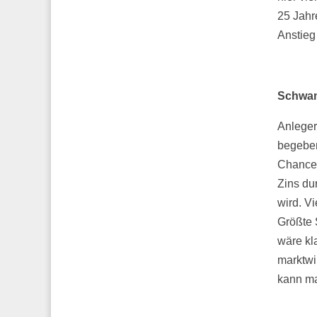
25 Jahr
Anstieg
Schwan
Anleger
begeben
Chance 
Zins du
wird. V
Größte 
wäre kl
marktwi
kann ma