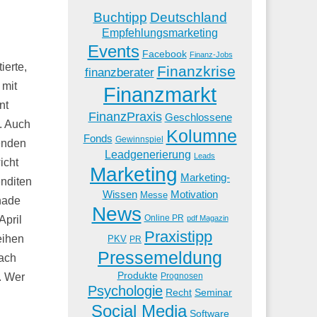
Buchtipp
Deutschland
Empfehlungsmarketing
Events
Facebook
Finanz-Jobs
ierte,
Finanzkrise
finanzberater
 mit
Finanzmarkt
nt
FinanzPraxis
Geschlossene
t. Auch
Kolumne
Fonds
Gewinnspiel
tenden
Leadgenerierung
Leads
icht
Marketing
Marketing-
enditen
Wissen
Motivation
Messe
chade
News
Online PR
pdf Magazin
April
Praxistipp
eihen
PKV
PR
Pressemeldung
nach
Produkte
. Wer
Prognosen
Psychologie
Recht
Seminar
Social Media
Software