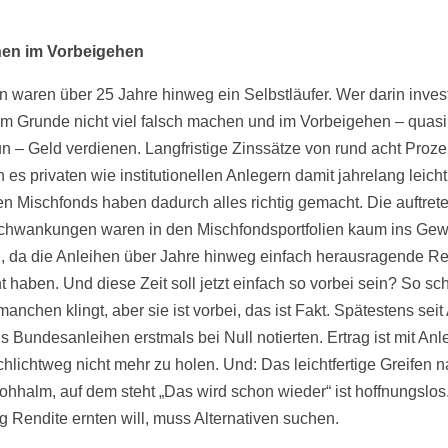
nen im Vorbeigehen
n waren über 25 Jahre hinweg ein Selbstläufer. Wer darin invest
im Grunde nicht viel falsch machen und im Vorbeigehen – quasi
un – Geld verdienen. Langfristige Zinssätze von rund acht Proze
 es privaten wie institutionellen Anlegern damit jahrelang leich
len Mischfonds haben dadurch alles richtig gemacht. Die auftre
chwankungen waren in den Mischfondsportfolien kaum ins Gew
n, da die Anleihen über Jahre hinweg einfach herausragende R
t haben. Und diese Zeit soll jetzt einfach so vorbei sein? So s
manchen klingt, aber sie ist vorbei, das ist Fakt. Spätestens seit 
s Bundesanleihen erstmals bei Null notierten. Ertrag ist mit Anl
chlichtweg nicht mehr zu holen. Und: Das leichtfertige Greifen 
ohhalm, auf dem steht „Das wird schon wieder“ ist hoffnungslos
ig Rendite ernten will, muss Alternativen suchen.