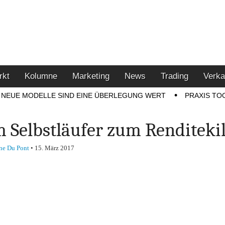
u den Themen Finanzen,
tment-Tipps
rkt
Kolumne
Marketing
News
Trading
Verka
NEUE MODELLE SIND EINE ÜBERLEGUNG WERT
PRAXIS TO
 Selbstläufer zum Renditekil
ne Du Pont
•
15. März 2017