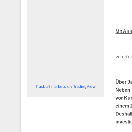
Mit An
von Rob
Über Ja
Track all markets on TradingView
Neben R
vor Kur
einem 
Deshalb
investi