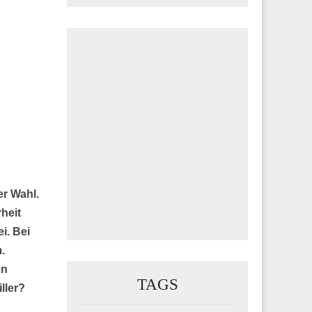
er Wahl.
heit
i. Bei
.
en
TAGS
ller?