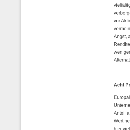
vielfält
verberg
vor Akt
vermein
Angst, 
Renditen
weniger
Alterna
Acht P
Europäis
Unterne
Anteil 
Wert he
hier vie