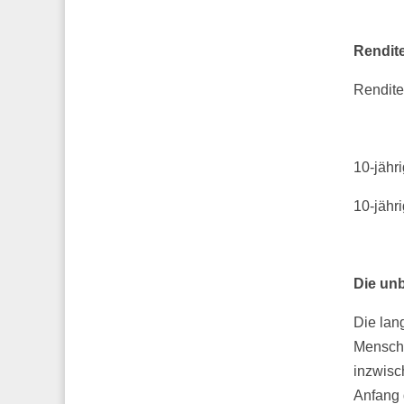
Rendite
Re
10-j
10-j
Die un
Die lang
Mensche
inzwisc
Anfang 