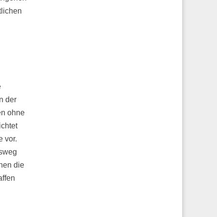
lichen
e
n der
en ohne
ichtet
 vor.
gsweg
nen die
affen