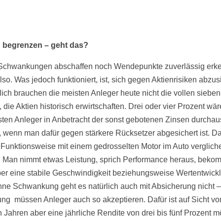
.
n begrenzen – geht das?
Schwankungen abschaffen noch Wendepunkte zuverlässig erk
lso. Was jedoch funktioniert, ist, sich gegen Aktienrisiken abzus
lich brauchen die meisten Anleger heute nicht die vollen sieben
 die Aktien historisch erwirtschaften. Drei oder vier Prozent wär
sten Anleger in Anbetracht der sonst gebotenen Zinsen durchau
iv, wenn man dafür gegen stärkere Rücksetzer abgesichert ist. D
 Funktionsweise mit einem gedrosselten Motor im Auto verglich
 Man nimmt etwas Leistung, sprich Performance heraus, beko
ber eine stabile Geschwindigkeit beziehungsweise Wertentwick
ne Schwankung geht es natürlich auch mit Absicherung nicht 
g müssen Anleger auch so akzeptieren. Dafür ist auf Sicht von
n Jahren aber eine jährliche Rendite von drei bis fünf Prozent m