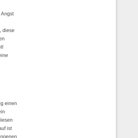
 Angst
, diese
ten
ll
eine
ig einen
ein
diesen
uf ist
gangenen