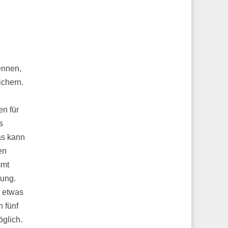
ennen,
ichern.
en für
s
as kann
en
mmt
lung.
– etwas
 fünf
öglich.