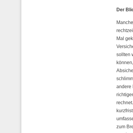
Der Bli
Manche 
rechtze
Mal gekl
Versich
sollten
können,
Absiche
schlimm
andere 
richtig
rechnet
kurzfris
umfasse
zum Bre