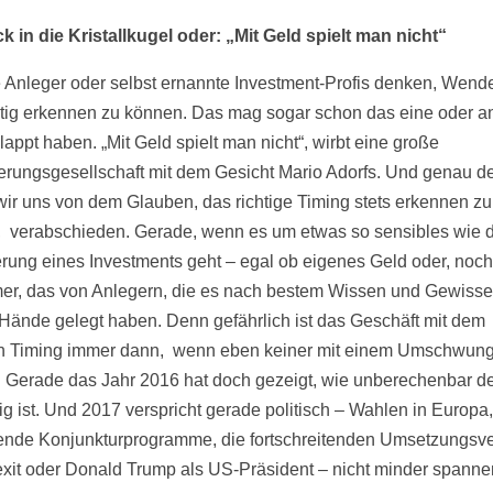
ck in die Kristallkugel oder: „Mit Geld spielt man nicht“
Anleger oder selbst ernannte Investment-Profis denken, Wend
itig erkennen zu können. Das mag sogar schon das eine oder a
appt haben. „Mit Geld spielt man nicht“, wirbt eine große
erungsgesellschaft mit dem Gesicht Mario Adorfs. Und genau d
 wir uns von dem Glauben, das richtige Timing stets erkennen zu
 verabschieden. Gerade, wenn es um etwas so sensibles wie d
rung eines Investments geht – egal ob eigenes Geld oder, noch
er, das von Anlegern, die es nach bestem Wissen und Gewisse
Hände gelegt haben. Denn gefährlich ist das Geschäft mit dem
en Timing immer dann, wenn eben keiner mit einem Umschwun
. Gerade das Jahr 2016 hat doch gezeigt, wie unberechenbar de
tig ist. Und 2017 verspricht gerade politisch – Wahlen in Europa,
nde Konjunkturprogramme, die fortschreitenden Umsetzungsv
xit oder Donald Trump als US-Präsident – nicht minder spanne