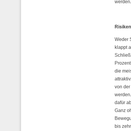
werden
Risike
Weder 
klappt a
Schließ
Prozent,
die mei
attrakt
von der
werden.
dafür a
Ganz oh
Bewegun
bis zeh