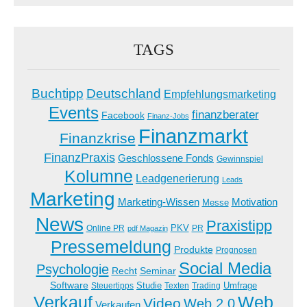
TAGS
Buchtipp
Deutschland
Empfehlungsmarketing
Events
finanzberater
Facebook
Finanz-Jobs
Finanzmarkt
Finanzkrise
FinanzPraxis
Geschlossene Fonds
Gewinnspiel
Kolumne
Leadgenerierung
Leads
Marketing
Marketing-Wissen
Motivation
Messe
News
Praxistipp
PKV
Online PR
PR
pdf Magazin
Pressemeldung
Produkte
Prognosen
Social Media
Psychologie
Recht
Seminar
Software
Studie
Steuertipps
Trading
Umfrage
Texten
Verkauf
Web
Video
Web 2.0
Verkaufen