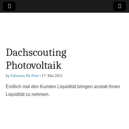
Online-Magazin zu
den Themen
Dachscouting
Finanzen,
Photovoltaik
Marketing-, Vertrieb-
by
Fabienne Du Pont
•
17. Mai 2021
& Investment-Tipps
Endlich mal den Kunden Liquidität bringen anstatt ihnen
Liquidität zu nehmen.