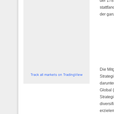
der 178.
stattfa
der gan
Die Mit
Track all markets on TradingView
Strateg
darunte
Global (
Strateg
diversi
erzielen