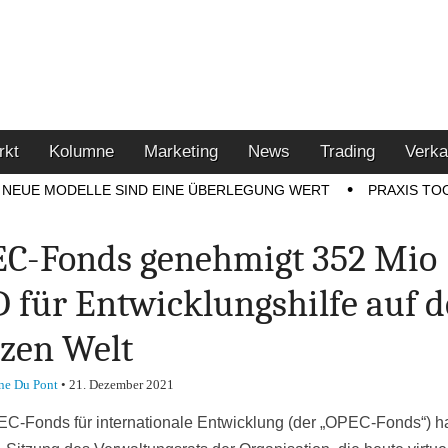
u den Themen Finanzen,
tment-Tipps
rkt
Kolumne
Marketing
News
Trading
Verka
NEUE MODELLE SIND EINE ÜBERLEGUNG WERT
PRAXIS TO
C-Fonds genehmigt 352 Mio
 für Entwicklungshilfe auf d
zen Welt
ne Du Pont
•
21. Dezember 2021
C-Fonds für internationale Entwicklung (der „OPEC-Fonds“) ha