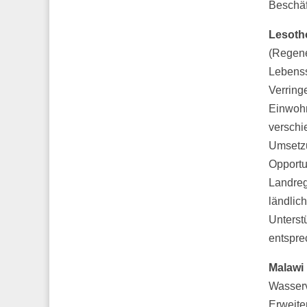
Beschäf
Lesoth
(Regene
Lebenss
Verring
Einwohne
verschi
Umsetzu
Opportun
Landreg
ländlic
Unterst
entsprec
Malawi
Wasserv
Erweite