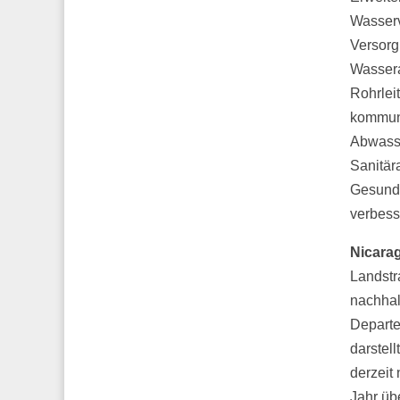
Wasserv
Versorg
Wassera
Rohrlei
kommuna
Abwasse
Sanitär
Gesundh
verbess
Nicara
Landstr
nachhal
Departem
darstel
derzeit
Jahr üb