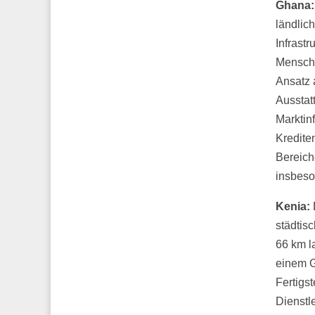
Ghana:
ländlic
Infrast
Mensche
Ansatz 
Ausstat
Marktin
Kredite
Bereich
insbeso
Kenia:
städtis
66 km l
einem G
Fertigs
Dienstl