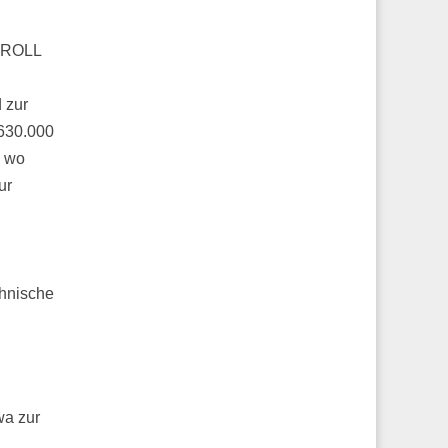
t ROLL
 zur
 630.000
, wo
ur
chnische
wa zur