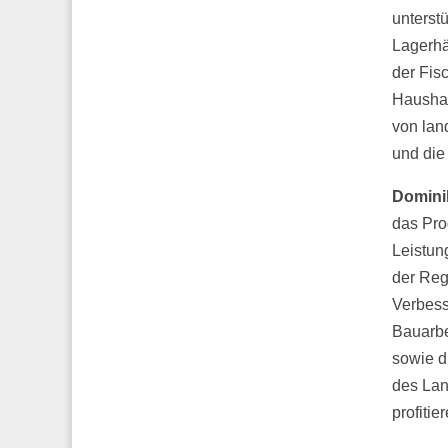
unterst
Lagerhä
der Fis
Haushal
von lan
und die 
Domini
das Pro
Leistun
der Reg
Verbess
Bauarbe
sowie d
des Lan
profitie