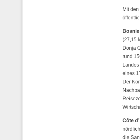
Mit den
öffentli
Bosnie
(27,15 
Donja G
rund 15
Landes 
eines 1
Der Kor
Nachbar
Reiseze
Wirtsch
Côte d’
nördlic
die San