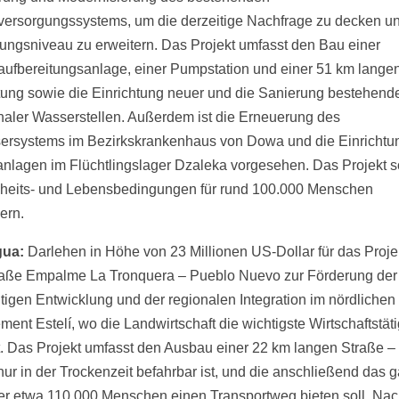
ersorgungssystems, um die derzeitige Nachfrage zu decken u
ungsniveau zu erweitern. Das Projekt umfasst den Bau einer
ufbereitungsanlage, einer Pumpstation und einer 51 km lange
tung sowie die Einrichtung neuer und die Sanierung bestehend
ler Wasserstellen. Außerdem ist die Erneuerung des
rsystems im Bezirkskrankenhaus von Dowa und die Einrichtu
anlagen im Flüchtlingslager Dzaleka vorgesehen. Das Projekt so
eits- und Lebensbedingungen für rund 100.000 Menschen
ern.
gua:
Darlehen in Höhe von 23 Millionen US-Dollar für das Proje
aße Empalme La Tronquera – Pueblo Nuevo zur Förderung der
tigen Entwicklung und der regionalen Integration im nördlichen
ent Estelí, wo die Landwirtschaft die wichtigste Wirtschaftstäti
lt. Das Projekt umfasst den Ausbau einer 22 km langen Straße –
 nur in der Trockenzeit befahrbar ist, und die anschließend das 
er etwa 110.000 Menschen einen Transportweg bieten soll. Nac