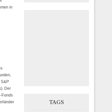
l
hmen in
es
urden,
h S&P
k). Der
C-Fonds
TAGS
erländer