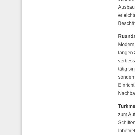
Ausbau 
erleich
Beschäf
Ruanda
Moderni
langen 
verbess
tätig s
sondern
Einrich
Nachbar
Turkme
zum Auf
Schiffe
Inbetri