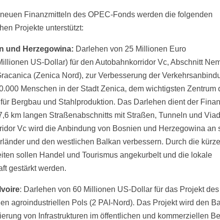
 neuen Finanzmitteln des OPEC-Fonds werden die folgenden
chen Projekte unterstützt:
n und Herzegowina:
Darlehen von 25 Millionen Euro
Millionen US-Dollar) für den Autobahnkorridor Vc, Abschnitt Nem
racanica (Zenica Nord), zur Verbesserung der Verkehrsanbindu
0.000 Menschen in der Stadt Zenica, dem wichtigsten Zentrum 
für Bergbau und Stahlproduktion. Das Darlehen dient der Fina
7,6 km langen Straßenabschnitts mit Straßen, Tunneln und Viad
ridor Vc wird die Anbindung von Bosnien und Herzegowina an 
länder und den westlichen Balkan verbessern. Durch die kürz
iten sollen Handel und Tourismus angekurbelt und die lokale
aft gestärkt werden.
Ivoire
: Darlehen von 60 Millionen US-Dollar für das Projekt des
hen agroindustriellen Pols (2 PAI-Nord). Das Projekt wird den B
ierung von Infrastrukturen im öffentlichen und kommerziellen Be