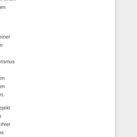
zen
einer
km
urismus
,
en
den
n.
ojekt
n
ihrer
ns