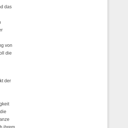
nd das
n
er
ng von
ll die
kt der
gkeit
 die
ganze
h ihrem