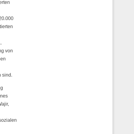
erten
20.000
ierten
,
ng von
nen
 sind.
ng
ines
ajir,
sozialen