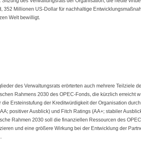
 Sitzung des Verwaltungsrats der Organisation, die heute virtuel
nd, 352 Millionen US-Dollar für nachhaltige Entwicklungsmaßna
zen Welt bewilligt.
glieder des Verwaltungsrats erörterten auch mehrere Teilziele d
ischen Rahmens 2030 des OPEC-Fonds, die kürzlich erreicht w
r die Ersteinstufung der Kreditwürdigkeit der Organisation durc
AA; positiver Ausblick) und Fitch Ratings (AA+; stabiler Ausblic
ische Rahmen 2030 soll die finanziellen Ressourcen des OPE
fizieren und eine größere Wirkung bei der Entwicklung der Partn
.