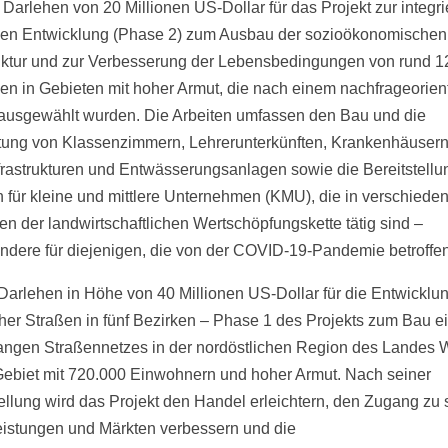
Darlehen von 20 Millionen US-Dollar für das Projekt zur integri
hen Entwicklung (Phase 2) zum Ausbau der sozioökonomischen
ruktur und zur Verbesserung der Lebensbedingungen von rund 1
n in Gebieten mit hoher Armut, die nach einem nachfrageorient
ausgewählt wurden. Die Arbeiten umfassen den Bau und die
tung von Klassenzimmern, Lehrerunterkünften, Krankenhäusern
frastrukturen und Entwässerungsanlagen sowie die Bereitstellu
n für kleine und mittlere Unternehmen (KMU), die in verschiede
en der landwirtschaftlichen Wertschöpfungskette tätig sind –
ndere für diejenigen, die von der COVID-19-Pandemie betroffen
Darlehen in Höhe von 40 Millionen US-Dollar für die Entwicklu
cher Straßen in fünf Bezirken – Phase 1 des Projekts zum Bau e
angen Straßennetzes in der nordöstlichen Region des Landes W
ebiet mit 720.000 Einwohnern und hoher Armut. Nach seiner
tellung wird das Projekt den Handel erleichtern, den Zugang zu 
eistungen und Märkten verbessern und die