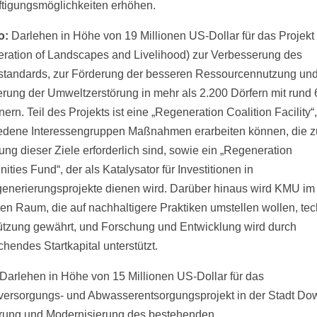
tigungsmöglichkeiten erhöhen.
o:
Darlehen in Höhe von 19 Millionen US-Dollar für das Projek
ration of Landscapes and Livelihood) zur Verbesserung des
tandards, zur Förderung der besseren Ressourcennutzung und
erung der Umweltzerstörung in mehr als 2.200 Dörfern mit rund
rn. Teil des Projekts ist eine „Regeneration Coalition Facility“
edene Interessengruppen Maßnahmen erarbeiten können, die z
ng dieser Ziele erforderlich sind, sowie ein „Regeneration
ities Fund“, der als Katalysator für Investitionen in
enerierungsprojekte dienen wird. Darüber hinaus wird KMU im
hen Raum, die auf nachhaltigere Praktiken umstellen wollen, te
ützung gewährt, und Forschung und Entwicklung wird durch
hendes Startkapital unterstützt.
Darlehen in Höhe von 15 Millionen US-Dollar für das
ersorgungs- und Abwasserentsorgungsprojekt in der Stadt Do
rung und Modernisierung des bestehenden