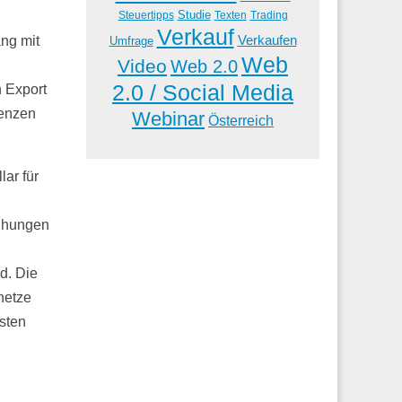
Studie
Steuertipps
Trading
Texten
Verkauf
Verkaufen
ng mit
Umfrage
Web
Video
Web 2.0
2.0 / Social Media
 Export
tenzen
Webinar
Österreich
ar für
mühungen
d. Die
netze
sten