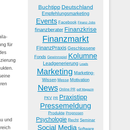
Buchtipp
Deutschland
Empfehlungsmarketing
Events
Facebook
Finanz-Jobs
Finanzkrise
finanzberater
Finanzmarkt
ila-
ng für
FinanzPraxis
Geschlossene
des
Kolumne
Fonds
Gewinnspiel
nzierung
Leadgenerierung
Leads
ukten.
Marketing
Marketing-
seine
Wissen
Motivation
Messe
eren
News
Online PR
pdf Magazin
Praxistipp
PKV
PR
Pressemeldung
Produkte
Prognosen
Psychologie
au und
Recht
Seminar
Social Media
reich
Software