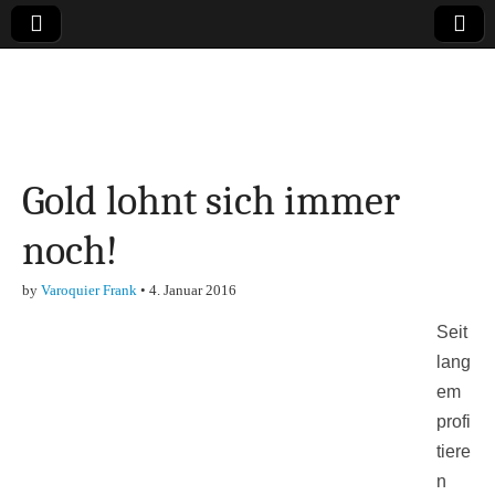
Online-Magazin zu
den Themen
Gold lohnt sich immer
Finanzen,
noch!
Marketing-, Vertrieb-
by
Varoquier Frank
•
4. Januar 2016
& Investment-Tipps
Seit
lang
em
profi
tiere
n