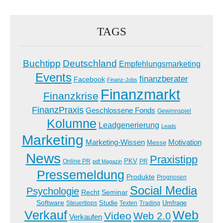
TAGS
Buchtipp
Deutschland
Empfehlungsmarketing
Events
finanzberater
Facebook
Finanz-Jobs
Finanzmarkt
Finanzkrise
FinanzPraxis
Geschlossene Fonds
Gewinnspiel
Kolumne
Leadgenerierung
Leads
Marketing
Marketing-Wissen
Motivation
Messe
News
Praxistipp
PKV
Online PR
PR
pdf Magazin
Pressemeldung
Produkte
Prognosen
Social Media
Psychologie
Recht
Seminar
Software
Studie
Steuertipps
Trading
Umfrage
Texten
Verkauf
Web
Video
Web 2.0
Verkaufen