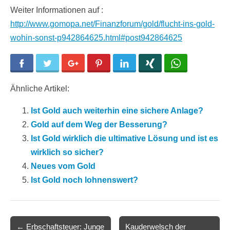
Weiter Informationen auf :
http://www.gomopa.net/Finanzforum/gold/flucht-ins-gold-
wohin-sonst-p942864625.html#post942864625
Facebook
Twitter
Google+
Pinterest
LinkedIn
Xing
WhatsApp
Ähnliche Artikel:
Ist Gold auch weiterhin eine sichere Anlage?
Gold auf dem Weg der Besserung?
Ist Gold wirklich die ultimative Lösung und ist es
wirklich so sicher?
Neues vom Gold
Ist Gold noch lohnenswert?
Post
← Erbschaftsteuer: Junge
Kauderwelsch der